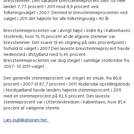
brevstemmer. Den såkaldte brevstemmeprocent blev for hele
landet 7,77 procent i 2011 mod 4,9 procent ved
folketingsvalget i 2007. Dermed er brevstemmeprocenten ved
valget i 2011 det højeste for alle folketingsvalg i 40 år.
Brevstemmeprocenten var i øvrigt højst i Indre By i Københavns
Storkreds, hvor 15,15 procent af de afgivne stemmer var
brevstemmer. Det svarer til en stigning på seks procentpoint i
forhold til valget i 2007.Den laveste brevstemmeprocent havde
Hedensted i Østjylland med 5,45 procent.
Brevstemmeprocenten var dog steget i samtlige storkredse fra
2007- til 2011-valget.
Den generelle stemmeprocent var steget en smule, fra 86,6
procent i 2007 til 87,7 procent i 2011. Rudersdal opstillingskreds
i Nordsjælland havde landets højeste stemmeprocent i 2011
med en stemmeprocent på 92,5 procent. Den laveste
stemmeprocent var i Utterslevkredsen i København, hvor 81,4
procent af vælgerne stemte.
Læs publikationen her.