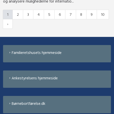
og analysere mulighederne for internatio...
1
2
3
4
5
6
7
8
9
10
Familieretshusets hjemmeside
Ankestyrelsens hjemmeside
Børnebortførelse.dk