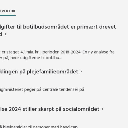
LPOLITIK
gifter til botilbudsområdet er primært drevet
d
er steget 4,1 mia. kr. i perioden 2018-2024. En ny analyse fra
 på, hvor udgifterne til botilbu...
iklingen på plejefamilieområdet
ligministeriet peger på centrale tendenser på
lse 2024 stiller skarpt på socialområdet
på hjælpemidler til personer med handicap.