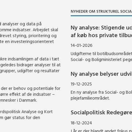
NYHEDER OM STRUKTUREL SOCIA
ed analyser og data på
Ny analyse: Stigende ud
omme indsatser. Arbejdet skal
af køb hos private tilbu
evet styring, prioritering og
te en investeringsorienteret
14-01-2026
Udgifterne til botilbudsområdet 
ikre indsamlingen af data i tæt
Social- og Boligministeriet peger
ledes bidrager analyser til at
grupper, udgifter og resultater
Ny analyse belyser udv
19-12-2025
 der er behov og potentiale for
En ny analyse fra Social- og Bo
ørre effekt af de indsatser –
plejefamilieområdet.
mennesker i Danmark.
Socialpolitisk Redegøre
ærdspolitisk Analyse og Kort
om gør status for den
18-12-2024
I år er der blandt andet fokus 