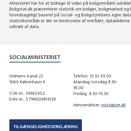
Ministeriet har for at bidrage til viden på boligområdet udvikl
Boligstat.dk præsenterer statistik om boliger, boligmarked og 
hovedsageligt baseret på Social- og Boligstyrelsens egne datak
statistikområde er der en beskrivelse af området, datakilderne
udtræk af data.
SOCIALMINISTERIET
Holmens Kanal 22
Telefon: 33 92 93 00
1060 København K
Mandag-torsdag 8.30-
16.00
CVR-nr.: 33962452
Fredag ​ 8.30-15.30
EAN-nr.: 5798009814128
Henvendelser:
post@sm.dk
TILGÆNGELIGHEDSERKLÆRING