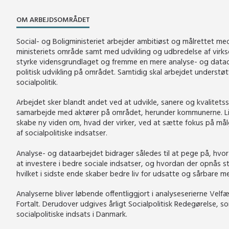
OM ARBEJDSOMRÅDET
Social- og Boligministeriet arbejder ambitiøst og målrettet m
ministeriets område samt med udvikling og udbredelse af virks
styrke vidensgrundlaget og fremme en mere analyse- og datadr
politisk udvikling på området. Samtidig skal arbejdet understøt
socialpolitik.
Arbejdet sker blandt andet ved at udvikle, sanere og kvalitetss
samarbejde med aktører på området, herunder kommunerne. Lige
skabe ny viden om, hvad der virker, ved at sætte fokus på mål
af socialpolitiske indsatser.
Analyse- og dataarbejdet bidrager således til at pege på, hvor
at investere i bedre sociale indsatser, og hvordan der opnås st
hvilket i sidste ende skaber bedre liv for udsatte og sårbare 
Analyserne bliver løbende offentliggjort i analyseserierne Velf
Fortalt. Derudover udgives årligt Socialpolitisk Redegørelse, s
socialpolitiske indsats i Danmark.