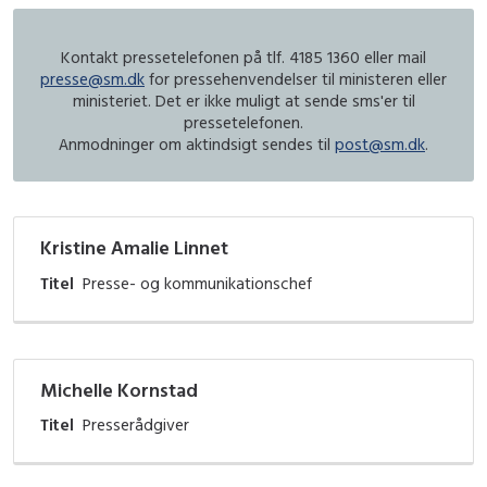
Kontakt pressetelefonen på tlf. 4185 1360 eller mail
presse@sm.dk
for pressehenvendelser til ministeren eller
ministeriet. Det er ikke muligt at sende sms'er til
pressetelefonen.
Anmodninger om aktindsigt sendes til
post@sm.dk
.
Kristine Amalie Linnet
Titel
Presse- og kommunikationschef
Michelle Kornstad
Titel
Presserådgiver