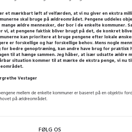
er et mærkbart løft af velfærden, at vi nu giver en ekstra mil
unerne skal bruge på ældreområdet. Pengene uddeles objek
 mange ældre mennesker, der bor i de enkelte kommuner. S
er vi, at pengene faktisk bliver brugt på det, de konkret bliver
unerne kan prioritere at bruge pengene efter lokale ønske
ere er forskellige og har forskellige behov. Mens nogle men
 for bedre genoptræning, kan andre have brug for praktisk h
agen til at hænge sammen. Jeg håber, at især udsatte ældre 
årbar situation kommer til at mærke de ekstra penge, vi nu ti
reområdet.
rgrethe Vestager
 pengene mellem de enkelte kommuner er baseret på en objektiv for
ehovet på ældreområdet.
FØLG OS