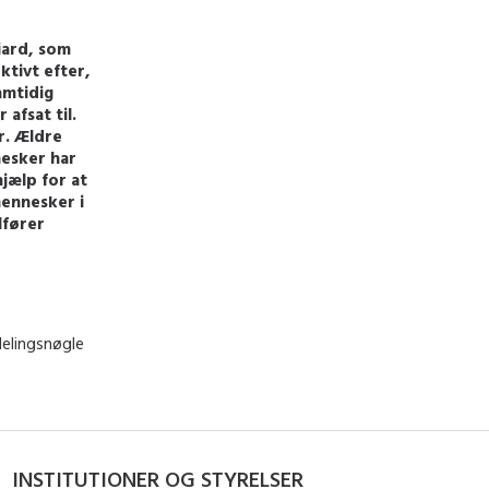
liard, som
tivt efter,
amtidig
 afsat til.
r. Ældre
nesker har
jælp for at
mennesker i
lfører
delingsnøgle
INSTITUTIONER OG STYRELSER