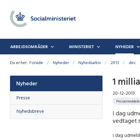
ARBEJDSOMRÅDER
MINISTERIET
NYHEDER
Du er her:
Forside
Nyheder
Nyhedsarkiv
2013
dec
1 milli
Nyheder
20-12-2013
Presse
Pressemeddele
Nyhedsbreve
I dag udme
vedtaget 
I dag udmelde