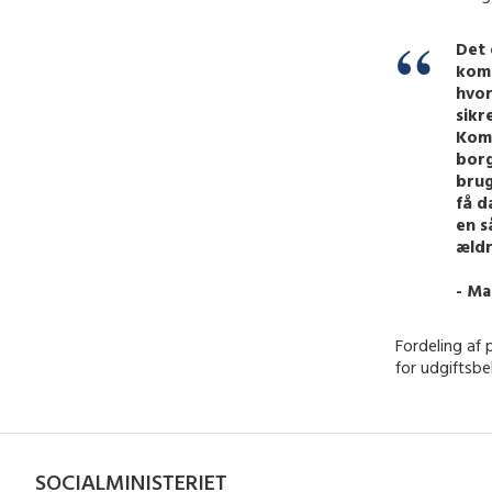
Det 
komm
hvor
sikr
Komm
borg
brug
få d
en s
æld
- Ma
Fordeling af
for udgiftsb
SOCIALMINISTERIET