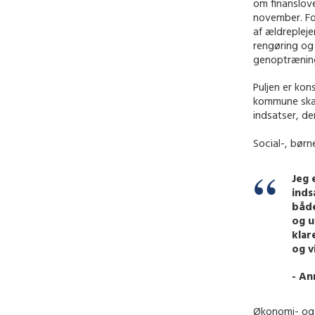
om finanslove
november. For
af ældrepleje
rengøring og 
genoptræning
Puljen er kon
kommune skal
indsatser, de
Social-, børn
Jeg 
inds
både
og u
klar
og v
- An
Økonomi- og 