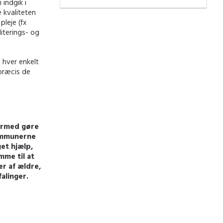
indgik i
 kvaliteten
pleje (fx
iterings- og
 hver enkelt
præcis de
dermed gøre
kommunerne
get hjælp,
mme til at
er af ældre,
alinger.