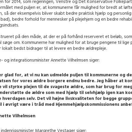
n for 2014, som regeringen, Venstre og Det Konservative Folkeparti 
målet med puljen er, at kommunerne får mulighed for bredt at løfte
n, så der eksempelvis bliver skabt bedre praktisk hjælp og personlig 
bad), bedre forhold for mennesker på plejehjem og en bedre rehabil
sindsats.
strueret på den måde, at der er på forhånd reserveret et beløb, som
 søge om. Kommunerne har mulighed for at bruge pengene til lige 
r lokalt bedst bidrager til at levere en bedre ældrepleje.
e- og integrationsminister Annette Vilhelmsen siger:
er glad for, at vi nu kan udmelde puljen til kommunerne og 
atsen for vores ældre borgere endnu bedre. Jeg håber at 
 vil styrke plejen til de svageste ældre, som har brug for me
nderstøtte de ældre som med hjælp til selvhjælp igen kan ko
e hverdagen selv. Det vil højne livskvaliteten for begge grupp
il i øvrigt være i tråd med Hjemmehjælpskommissionens anbef
nette Vilhelmsen
indenrigsminister Margrethe Vestager siger: