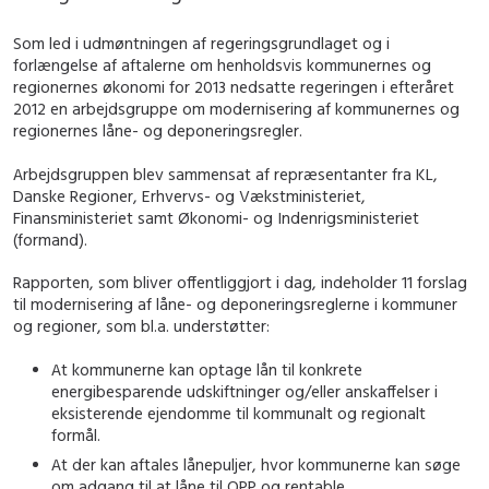
Som led i udmøntningen af regeringsgrundlaget og i
forlængelse af aftalerne om henholdsvis kommunernes og
regionernes økonomi for 2013 nedsatte regeringen i efteråret
2012 en arbejdsgruppe om modernisering af kommunernes og
regionernes låne- og deponeringsregler.
Arbejdsgruppen blev sammensat af repræsentanter fra KL,
Danske Regioner, Erhvervs- og Vækstministeriet,
Finansministeriet samt Økonomi- og Indenrigsministeriet
(formand).
Rapporten, som bliver offentliggjort i dag, indeholder 11 forslag
til modernisering af låne- og deponeringsreglerne i kommuner
og regioner, som bl.a. understøtter:
At kommunerne kan optage lån til konkrete
energibesparende udskiftninger og/eller anskaffelser i
eksisterende ejendomme til kommunalt og regionalt
formål.
At der kan aftales lånepuljer, hvor kommunerne kan søge
om adgang til at låne til OPP og rentable