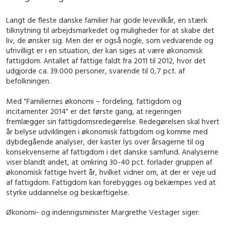
Langt de fleste danske familier har gode levevilkår, en stærk
tilknytning til arbejdsmarkedet og muligheder for at skabe det
liv, de ønsker sig. Men der er også nogle, som vedvarende og
ufrivilligt er i en situation, der kan siges at være økonomisk
fattigdom. Antallet af fattige faldt fra 2011 til 2012, hvor det
udgjorde ca. 39.000 personer, svarende til 0,7 pct. af
befolkningen.
Med "Familiernes økonomi – fordeling, fattigdom og
incitamenter 2014" er det første gang, at regeringen
fremlægger sin fattigdomsredegørelse. Redegørelsen skal hvert
år belyse udviklingen i økonomisk fattigdom og komme med
dybdegående analyser, der kaster lys over årsagerne til og
konsekvenserne af fattigdom i det danske samfund. Analyserne
viser blandt andet, at omkring 30-40 pct. forlader gruppen af
økonomisk fattige hvert år, hvilket vidner om, at der er veje ud
af fattigdom. Fattigdom kan forebygges og bekæmpes ved at
styrke uddannelse og beskæftigelse.
Økonomi- og indenrigsminister Margrethe Vestager siger: