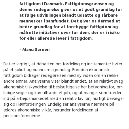
fattigdom i Danmark. Fattigdomsgrænsen og
denne redegørelse giver os et godt grundlag for
at følge udviklingen blandt udsatte og sårbare
mennesker i samfundet. Det giver os dermed et
bedre grundlag for at forebygge fattigdom og
målrette initiativer over for dem, der er i risiko
for eller allerede lever i fattigdom.
- Manu Sareen
Det er vigtigt, at debatten om fordeling og incitamenter hviler
på et solidt og nuanceret grundlag. Foruden økonomisk
fattigdom bidrager redegørelsen med ny viden om en række
andre emner. Analyserne viser blandt andet, at en relativt svag
økonomisk tilskyndelse til beskæftigelse har betydning for, om
ledige søger og kan tiltræde et job, og at mange, som træder
ind på arbejdsmarkedet med en relativ lav løn, hurtigt bevæger
sig op i lønfordelingen. Endelig ser analyserne nærmere på
ældres økonomiske vilkår, herunder fordelingen af
pensionsformuerne.