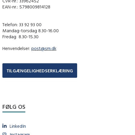
CVR-nr.: 33962452
EAN-nr.: 5798009814128
Telefon: 33 92 93 00
Mandag-torsdag 8.30-16.00
Fredag ​ 8.30-15.30
Henvendelser:
post@sm.dk
TILGÆNGELIGHEDSERKLÆRING
FØLG OS
LinkedIn
Instagram