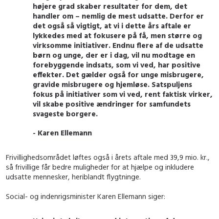
højere grad skaber resultater for dem, det
handler om – nemlig de mest udsatte. Derfor er
det også så vigtigt, at vi i dette års aftale er
lykkedes med at fokusere på få, men større og
virksomme initiativer. Endnu flere af de udsatte
børn og unge, der er i dag, vil nu modtage en
forebyggende indsats, som vi ved, har positive
effekter. Det gælder også for unge misbrugere,
gravide misbrugere og hjemløse. Satspuljens
fokus på initiativer som vi ved, rent faktisk virker,
vil skabe positive ændringer for samfundets
svageste borgere.
- Karen Ellemann
Frivillighedsområdet løftes også i årets aftale med 39,9 mio. kr.,
så frivillige får bedre muligheder for at hjælpe og inkludere
udsatte mennesker, heriblandt flygtninge.
Social- og indenrigsminister Karen Ellemann siger: