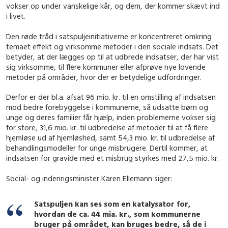
vokser op under vanskelige kår, og dem, der kommer skævt ind
i livet.
Den røde tråd i satspuljeinitiativerne er koncentreret omkring
temaet effekt og virksomme metoder i den sociale indsats. Det
betyder, at der lægges op til at udbrede indsatser, der har vist
sig virksomme, til flere kommuner eller afprøve nye lovende
metoder på områder, hvor der er betydelige udfordringer.
Derfor er der bl.a. afsat 96 mio. kr. til en omstilling af indsatsen
mod bedre forebyggelse i kommunerne, så udsatte børn og
unge og deres familier får hjælp, inden problemerne vokser sig
for store, 31,6 mio. kr. til udbredelse af metoder til at få flere
hjemløse ud af hjemløshed, samt 54,3 mio. kr. til udbredelse af
behandlingsmodeller for unge misbrugere. Dertil kommer, at
indsatsen for gravide med et misbrug styrkes med 27,5 mio. kr.
Social- og indenrigsminister Karen Ellemann siger:
Satspuljen kan ses som en katalysator for,
hvordan de ca. 44 mia. kr., som kommunerne
bruger på området, kan bruges bedre, så de i