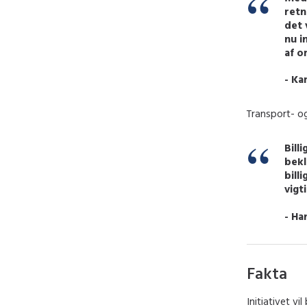
retn
det 
nu i
af o
- Ka
Transport- og
Bill
bekl
bill
vigt
- Ha
Fakta
Initiativet v