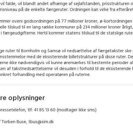
e vil falde, vil blandt andet afhænge af sejlafstanden, prisstrukturen 
sniveau på de enkelte færgeruter. Ordningen kan virke fra efteråre
ommer oveni godsordningen på 77 millioner kroner, ø-kortordningen p
elle tilskud til en lang række kommuner på 234 millioner kroner årligt
i færgeudgifterne. Hertil kommer statens tilskud til de statslige rute
ige ruter til Bornholm og Samsø vil nedsættelse af færgetakster sk
ensstemmelse med de eksisterende billetstrukturer på disse ruter. De
erne ikke nødvendigvis vil kunne øremærkes til bestemte perioder af
n af takstnedsættelserne vil desuden i forhold til de eksisterende 
onkret forhandling med operatøren på ruterne.
re oplysninger
pressetelefon, tlf: 41 85 13 60 (modtager ikke sms)
f Torben Buse, tbus@sim.dk