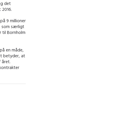
og det
t 2016.
å 9 millioner
, som særligt
r til Bornholm
e på en måde,
t betyder, at
 året.
kontrakter