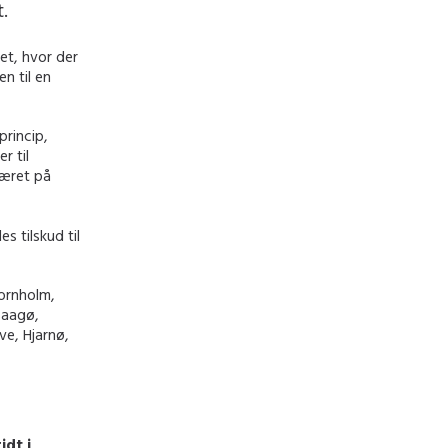
t.
et, hvor der
n til en
princip,
r til
været på
s tilskud til
Bornholm,
Baagø,
ve, Hjarnø,
idt i