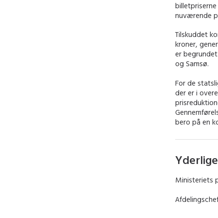
billetprisern
nuværende pri
Tilskuddet k
kroner, gener
er begrundet 
og Samsø.
For de statsl
der er i over
prisreduktion
Gennemførelse
bero på en k
Yderlige
Ministeriets 
Afdelingsche