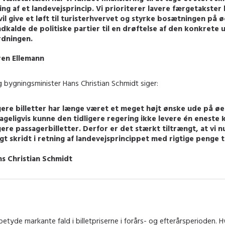
ing af et landevejsprincip. Vi prioriterer lavere færgetakster 
vil give et løft til turisterhvervet og styrke bosætningen på øe
ndkalde de politiske partier til en drøftelse af den konkrete
rdningen.
ren Ellemann
 bygningsminister Hans Christian Schmidt siger:
igere billetter har længe været et meget højt ønske ude på ø
ageligvis kunne den tidligere regering ikke levere én eneste k
igere passagerbilletter. Derfor er det stærkt tiltrængt, at vi n
igt skridt i retning af landevejsprincippet med rigtige penge t
ns Christian Schmidt
il betyde markante fald i billetpriserne i forårs- og efterårsperioden.