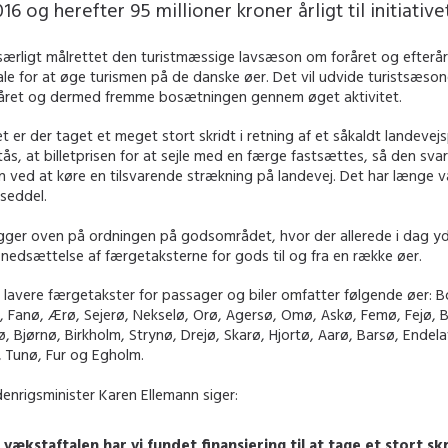
16 og herefter 95 millioner kroner årligt til initiative
r særligt målrettet den turistmæssige lavsæson om foråret og efterår
ale for at øge turismen på de danske øer. Det vil udvide turistsæsone
f året og dermed fremme bosætningen gennem øget aktivitet.
et er der taget et meget stort skridt i retning af et såkaldt landevejs
ås, at billetprisen for at sejle med en færge fastsættes, så den svare
 ved at køre en tilsvarende strækning på landevej. Det har længe 
seddel.
ygger oven på ordningen på godsområdet, hvor der allerede i dag yde
nedsættelse af færgetaksterne for gods til og fra en række øer.
m lavere færgetakster for passager og biler omfatter følgende øer: 
 Fanø, Ærø, Sejerø, Nekselø, Orø, Agersø, Omø, Askø, Femø, Fejø, 
, Bjørnø, Birkholm, Strynø, Drejø, Skarø, Hjortø, Aarø, Barsø, Endela
, Tunø, Fur og Egholm.
denrigsminister Karen Ellemann siger:
vækstaftalen har vi fundet finansiering til at tage et stort skr