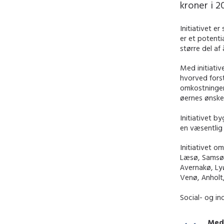
kroner i 20
Initiativet e
er et potenti
større del a
Med initiativ
hvorved forst
omkostningen
øernes ønske
Initiativet b
en væsentlig 
Initiativet o
Læsø, Samsø,
Avernakø, Lyø
Venø, Anholt
Social- og in
Med 