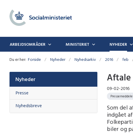
ARBEJDSOMRÅDER
MINISTERIET
NYHEDER
Du er her:
Forside
Nyheder
Nyhedsarkiv
2016
feb
Aftale
Nyheder
09-02-2016
Presse
Pressemeddele
Nyhedsbreve
Som del af
indgået a
Folkeparti
biler og p