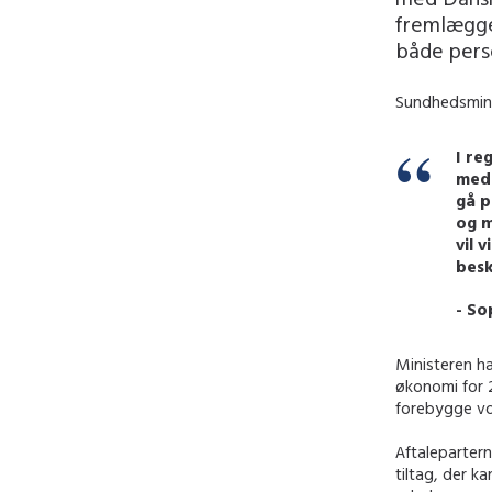
fremlægge 
både pers
Sundhedsmini
I re
meda
gå p
og m
vil 
besk
- So
Ministeren h
økonomi for 
forebygge vo
Aftalepartern
tiltag, der 