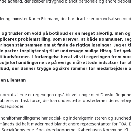
de adfærd, der skaber utryghed blandt personale og andre beboe
denrigsminister Karen Ellemann, der har drøftelser om indsatsen med 
 og trusler om vold på botilbud er en meget alvorlig, men og
liceret problemstilling, som kræver, at både kommuner, re
ringen står sammen om at finde de rigtige løsninger. Jeg er t
lle parter forpligter sig til at undersøge mulige tiltag. Det gæ
tilbudsformer. I forlængelse heraf vil vi i regeringen frem mo
puljeforhandlingerne se på øvrige målrettede indsatser for a
lbud, der danner trygge og sikre rammer for medarbejdere 
ren Ellemann
onomiaftalerne er regeringen også blevet enige med Danske Region
tableres en task force, der kan understøtte bostederne i deres arbe
ldsepisoder.
onomiforhandlingerne har social- og indenrigsministeren og sundhed
måneds tid haft møder med blandt andre repræsentanter for FOA, 
, Socialrådgiverne, Socialpædagogerne, Københavns Kommune, KL