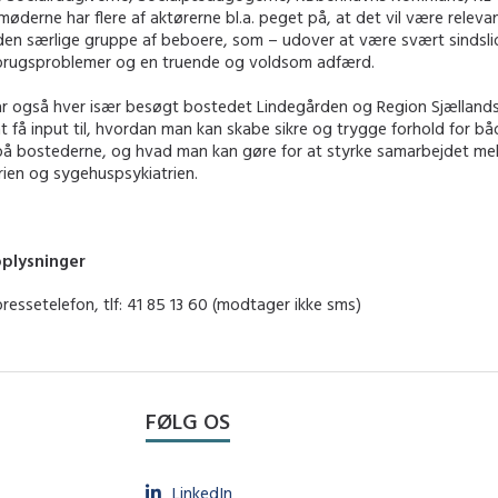
møderne har flere af aktørerne bl.a. peget på, at det vil være releva
 den særlige gruppe af beboere, som – udover at være svært sindsl
sbrugsproblemer og en truende og voldsom adfærd.
ar også hver især besøgt bostedet Lindegården og Region Sjællands 
at få input til, hvordan man kan skabe sikre og trygge forhold for b
å bostederne, og hvad man kan gøre for at styrke samarbejdet me
rien og sygehuspsykiatrien.
oplysninger
pressetelefon, tlf: 41 85 13 60 (modtager ikke sms)
FØLG OS
LinkedIn