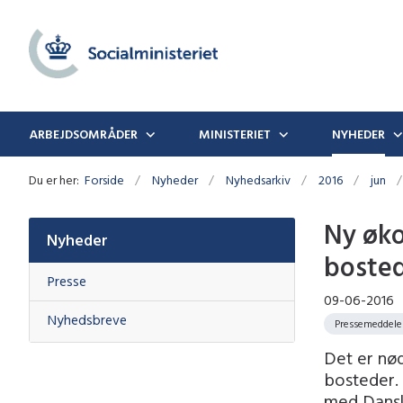
ARBEJDSOMRÅDER
MINISTERIET
NYHEDER
Du er her:
Forside
Nyheder
Nyhedsarkiv
2016
jun
Ny øko
Nyheder
bosted
Presse
09-06-2016
Nyhedsbreve
Pressemeddele
Det er nød
bosteder.
med Danske