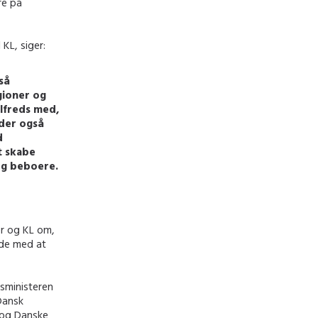
re på
KL, siger:
så
gioner og
ilfreds med,
lder også
d
t skabe
og beboere.
er og KL om,
jde med at
sministeren
Dansk
 og Danske