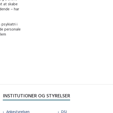
nt at skabe
idende – har
psykiatri i
åde personale
llem
INSTITUTIONER OG STYRELSER
Ankestyrelsen
DSI