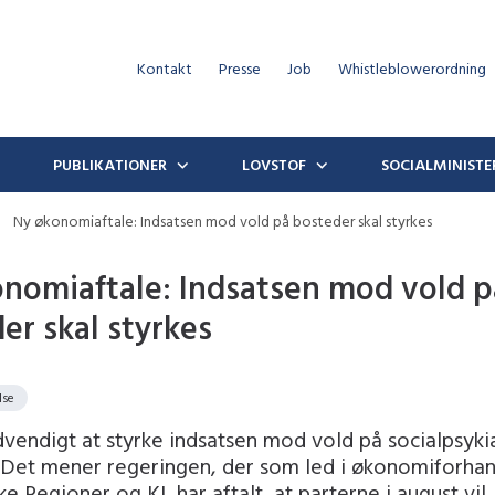
Kontakt
Presse
Job
Whistleblowerordning
PUBLIKATIONER
LOVSTOF
SOCIALMINISTE
Ny økonomiaftale: Indsatsen mod vold på bosteder skal styrkes
nomiaftale: Indsatsen mod vold p
er skal styrkes
lse
vendigt at styrke indsatsen mod vold på socialpsyki
 Det mener regeringen, der som led i økonomiforhan
 Regioner og KL har aftalt, at parterne i august vil