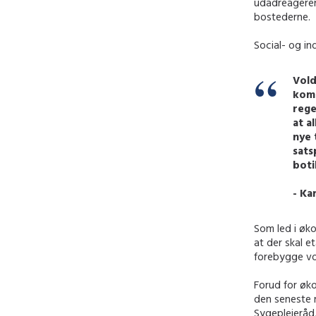
udadreageren
bostederne.
Social- og in
Vold
komp
rege
at a
nye 
sats
boti
- Ka
Som led i øk
at der skal e
forebygge vo
Forud for øk
den seneste 
Sygeplejeråd