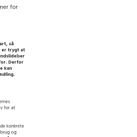
mer for
art, så
er trygt at
ndslidelser
for. Derfor
re kan
ndling.
ernes
v for at
jde konkrete
sbrug og