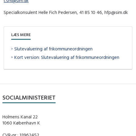
csm@sim.dk
Specialkonsulent Helle Fich Pedersen, 41 85 10 46, hfp@sim.dk
LÆS MERE
Slutevaluering af frikommuneordningen
Kort version: Slutevaluering af frikommuneordningen
SOCIALMINISTERIET
Holmens Kanal 22
1060 København K
CVR-nr.: 33962452