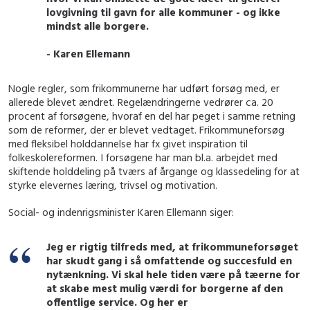
lovgivning til gavn for alle kommuner - og ikke
mindst alle borgere.
- Karen Ellemann
Nogle regler, som frikommunerne har udført forsøg med, er
allerede blevet ændret. Regelændringerne vedrører ca. 20
procent af forsøgene, hvoraf en del har peget i samme retning
som de reformer, der er blevet vedtaget. Frikommuneforsøg
med fleksibel holddannelse har fx givet inspiration til
folkeskolereformen. I forsøgene har man bl.a. arbejdet med
skiftende holddeling på tværs af årgange og klassedeling for at
styrke elevernes læring, trivsel og motivation.
Social- og indenrigsminister Karen Ellemann siger:
Jeg er rigtig tilfreds med, at frikommuneforsøget
har skudt gang i så omfattende og succesfuld en
nytænkning. Vi skal hele tiden være på tæerne for
at skabe mest mulig værdi for borgerne af den
offentlige service. Og her er