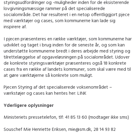
styringsudfordringer og -muligheder inden for de eksisterende
lovgivningsmæssige rammer på det specialiserede
socialområde. Det har resulteret i en netop offentliggjort pjece
med værktøjer og cases, som kommunerne kan lade sig
inspirere af.
I pjecen præsenteres en række værktøjer, som kommunerne har
udviklet og taget i brug inden for de seneste år, og som kan
understøtte kommunerne bredt i deres arbejde med styring og
tilrettelæggelse af opgaveløsningen på socialområdet. Udover
de konkrete styringsværktøjer præsenteres også 18 konkrete
cases fra en række af landets kommuner, som skal være med til
at gøre værktøjerne så konkrete som muligt.
Pjecen
Styring af det specialiserede voksenområdet –
værkstøjer og cases
kan hentes her: LINK
Yderligere oplysninger
Ministeriets pressetelefon, tlf: 41 85 13 60 (modtager ikke sms)
Souschef Mie Henriette Eriksen, mie@sm.dk, 28 14 93 82