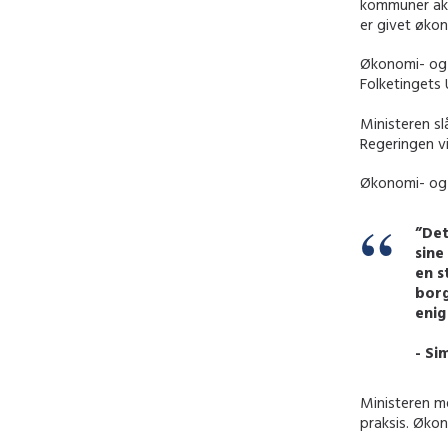
kommuner akti
er givet økon
Økonomi- og i
Folketingets 
Ministeren sl
Regeringen vi
Økonomi- og i
”Det
sine
en s
borg
enig
- Si
Ministeren m
praksis. Økon