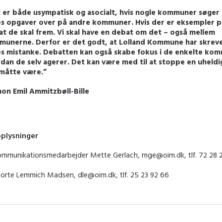
 er både usympatisk og asocialt, hvis nogle kommuner søger
s opgaver over på andre kommuner. Hvis der er eksempler p
 at de skal frem. Vi skal have en debat om det – også mellem
unerne. Derfor er det godt, at Lolland Kommune har skreve
s mistanke. Debatten kan også skabe fokus i de enkelte ko
dan de selv agerer. Det kan være med til at stoppe en uheldig
måtte være.”
mon Emil Ammitzbøll-Bille
oplysninger
ommunikationsmedarbejder Mette Gerlach, mge@oim.dk, tlf. 72 28 
orte Lemmich Madsen, dle@oim.dk, tlf. 25 23 92 66