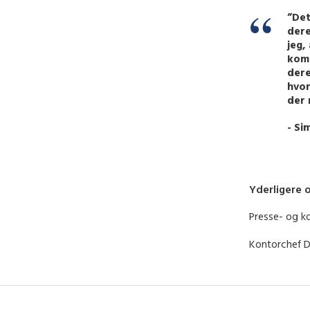
”Det
dere
jeg,
komm
dere
hvor
der 
- Si
Yderligere 
Presse- og k
Kontorchef D