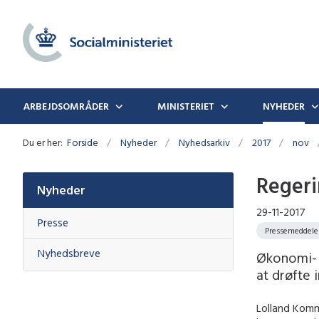
ARBEJDSOMRÅDER
MINISTERIET
NYHEDER
Du er her:
Forside
Nyheder
Nyhedsarkiv
2017
nov
Regeri
Nyheder
29-11-2017
Presse
Pressemeddele
Nyhedsbreve
Økonomi- o
at drøfte 
Lolland Komm