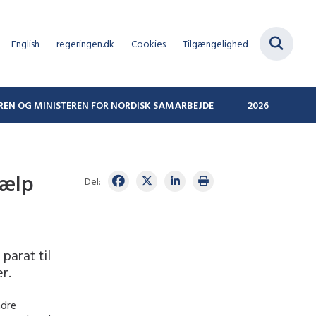
English
regeringen.dk
Cookies
Tilgængelighed
REN OG MINISTEREN FOR NORDISK SAMARBEJDE
2026
jælp
Del:
parat til
r.
ndre