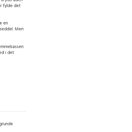
r fylde det
de en
eseddel. Men
stemmekassen
ed i det
 grunde