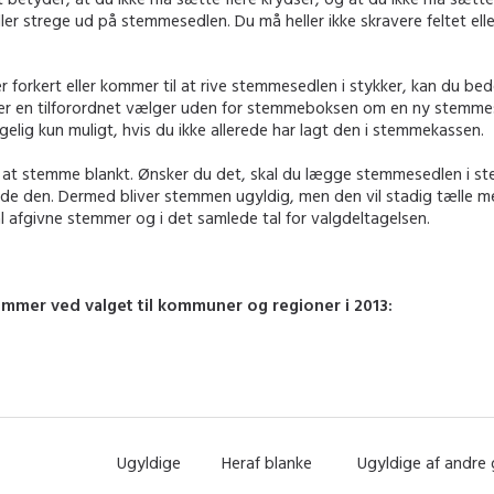
eller strege ud på stemmesedlen. Du må heller ikke skravere feltet elle
er forkert eller kommer til at rive stemmesedlen i stykker, kan du be
ller en tilforordnet vælger uden for stemmeboksen om en ny stemm
lgelig kun muligt, hvis du ikke allerede har lagt den i stemmekassen.
t at stemme blankt. Ønsker du det, skal du lægge stemmesedlen i 
lde den. Dermed bliver stemmen ugyldig, men den vil stadig tælle m
l afgivne stemmer og i det samlede tal for valgdeltagelsen.
emmer ved valget til kommuner og regioner i 2013:
Ugyldige
Heraf blanke
Ugyldige af andre