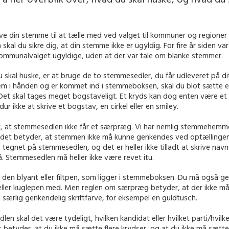
ave din stemme til at tælle med ved valget til kommuner og regioner 
skal du sikre dig, at din stemme ikke er ugyldig. For fire år siden var
kommunalvalget ugyldige, uden at der var tale om blanke stemmer.
u skal huske, er at bruge de to stemmesedler, du får udleveret på di
em i hånden og er kommet ind i stemmeboksen, skal du blot sætte e
Det skal tages meget bogstaveligt. Et kryds kan dog enten være et ”
ur ikke at skrive et bogstav, en cirkel eller en smiley.
gt, at stemmesedlen ikke får et særpræg. Vi har nemlig stemmehemme
det betyder, at stemmen ikke må kunne genkendes ved optællingen
 tegnet på stemmesedlen, og det er heller ikke tilladt at skrive nav
. Stemmesedlen må heller ikke være revet itu.
den blyant eller filtpen, som ligger i stemmeboksen. Du må også ge
eller kuglepen med. Men reglen om særpræg betyder, at der ikke m
særlig genkendelig skriftfarve, for eksempel en guldtusch.
en skal det være tydeligt, hvilken kandidat eller hvilket parti/hvilke
 betyder, at du ikke må sætte flere krydser, og at du ikke må sætt