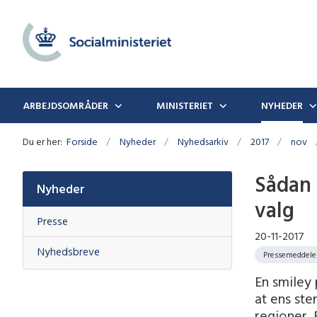
ARBEJDSOMRÅDER
MINISTERIET
NYHEDER
Du er her:
Forside
Nyheder
Nyhedsarkiv
2017
nov
Sådan 
Nyheder
valg
Presse
20-11-2017
Nyhedsbreve
Pressemeddele
En smiley 
at ens st
regioner. 