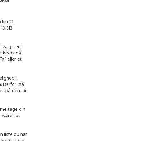
den 21.
 10.313
t valgsted.
t kryds på
X” eller et
lighed i
. Derfor må
net på den, du
rne tage din
å være sat
n liste du har
e kryds uden