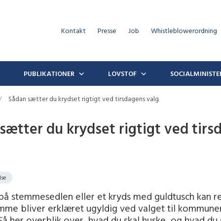
Kontakt
Presse
Job
Whistleblowerordning
PUBLIKATIONER
LOVSTOF
SOCIALMINISTE
Sådan sætter du krydset rigtigt ved tirsdagens valg
sætter du krydset rigtigt ved tirs
lse
på stemmesedlen eller et kryds med guldtusch kan res
emme bliver erklæret ugyldig ved valget til kommune
Få her overblik over, hvad du skal huske, og hvad du 