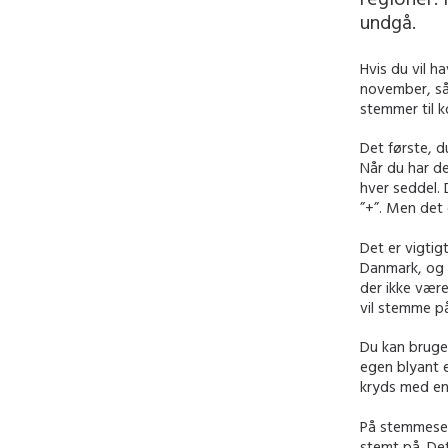
undgå.
Hvis du vil h
november, så 
stemmer til 
Det første, d
Når du har d
hver seddel. 
”+”. Men det d
Det er vigti
Danmark, og 
der ikke være
vil stemme på
Du kan bruge 
egen blyant 
kryds med en 
På stemmesedl
stemt på. Det