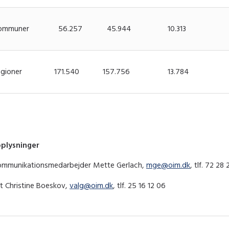
 kommuner
56.257
45.944
10.313
egioner
171.540
157.756
13.784
oplysninger
ommunikationsmedarbejder Mette Gerlach,
mge@oim.dk
, tlf. 72 28 
t Christine Boeskov,
valg@oim.dk
, tlf. 25 16 12 06