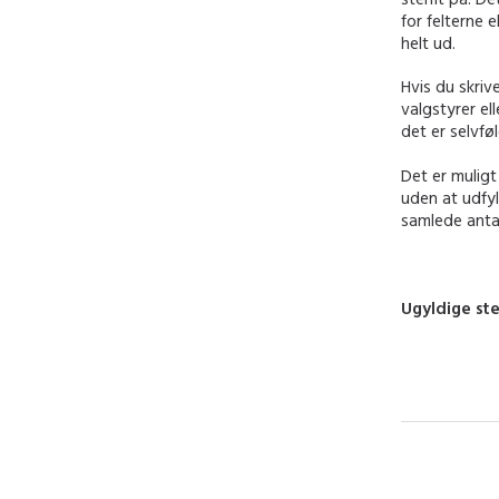
for felterne 
helt ud.
Hvis du skriv
valgstyrer e
det er selvfø
Det er mulig
uden at udfy
samlede anta
Ugyldige st