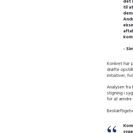
det 
til 
dem 
Andr
ekse
afta
kom
- Si
Konkret har 
drøfte opstil
initiativer, h
Analysen fra
stigning i sy
for at ændre 
Beskæftigelse
Komm
syge