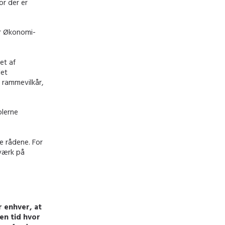
or der er
er Økonomi-
et af
det
 rammevilkår,
plerne
e rådene. For
sværk på
r enhver, at
 en tid hvor