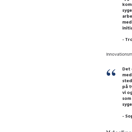
komm
syge
arbe
med 
init
- Tr
Innovationsmi
Det 
med 
sted
på t
vi o
som 
syge
- So