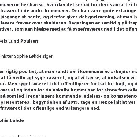
unerne her kan se, hvordan det ser ud for deres ansatte i fo
fraværet i de andre kommuner. Der kan være gode erfaringe
jdsgange at hente, og derfor giver det god mening, at man k
lavere fravær over skulderen. Regeringen er samtidig på tr
iativer, som kan hjælpe med at få sygefraværet ned i det offen
oels Lund Poulsen
nister Sophie Løhde siger:
er rigtig positivt, at man rundt om i kommunerne arbejder m
at få nedbragt sygefraværet, og at vi kan se, at indsatsen vir
er. Men sygefraværet i det offentlige er fortsat for højt, og 
værs af og inden for de enkelte kommuner for store forskelle.
gså som led i regeringens kommende ledelses- og kompetenc
præsenteres i begyndelsen af 2019, tage en række initiativer 
fraværet i det offentlige endnu længere ned.
phie Løhde