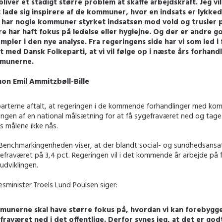
bliver et stadigt større problem at skaffe arbejdskraft. Jeg v
at lade sig inspirere af de kommuner, hvor en indsats er lykke
har nogle kommuner styrket indsatsen mod vold og trusler 
e har haft fokus på ledelse eller hygiejne. Og der er andre g
mpler i den nye analyse. Fra regeringens side har vi som led i
lt med Dansk Folkeparti, at vi vil følge op i næste års forhan
munerne.
mon Emil Ammitzbøll-Bille
parterne aftalt, at regeringen i de kommende forhandlinger med ko
lingen af en national målsætning for at få sygefraværet ned og tage
vis målene ikke nås.
 Benchmarkingenheden viser, at der blandt social- og sundhedsansat
gefraværet på 3,4 pct. Regeringen vil i det kommende år arbejde på f
udviklingen.
sminister Troels Lund Poulsen siger:
unerne skal have større fokus på, hvordan vi kan forebygge
fraværet ned i det offentlige. Derfor synes jeg, at det er godt