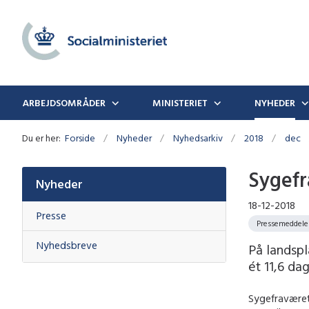
ARBEJDSOMRÅDER
MINISTERIET
NYHEDER
Du er her:
Forside
Nyheder
Nyhedsarkiv
2018
dec
Sygefr
Nyheder
18-12-2018
Presse
Pressemeddele
Nyhedsbreve
På landsp
ét 11,6 da
Sygefraværet 