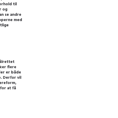
rhold til
r og
an se andre
apperne med
tlige
ålrettet
ker flere
der er både
 Derfor vil
ereform,
for at få