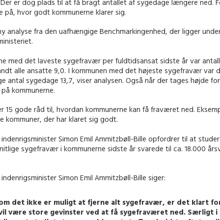
. Der er dog plads til at få bragt antallet af sygedage længere ned. F
le på, hvor godt kommunerne klarer sig.
 ny analyse fra den uafhængige Benchmarkingenhed, der ligger und
inisteriet.
 med det laveste sygefravær per fuldtidsansat sidste år var antall
ndt alle ansatte 9,0. I kommunen med det højeste sygefravær var 
e antal sygedage 13,7, viser analysen. Også når der tages højde for
el på kommunerne.
er 15 gode råd til, hvordan kommunerne kan få fraværet ned. Eksem
e kommuner, der har klaret sig godt.
ndenrigsminister Simon Emil Ammitzbøll-Bille opfordrer til at studer
itlige sygefravær i kommunerne sidste år svarede til ca. 18.000 år
ndenrigsminister Simon Emil Ammitzbøll-Bille siger:
om det ikke er muligt at fjerne alt sygefravær, er det klart fo
vil være store gevinster ved at få sygefraværet ned. Særligt i