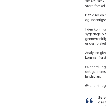
2014 til 2017
store forskel
Det viser en
og Indenrigsm
I den kommune
sygedage bla
gennemsnitlig
er der forsk
Analysen giv
kommer fra d
Økonomi- og i
det gennemsn
landsplan.
Økonomi- og i
Selv
der 