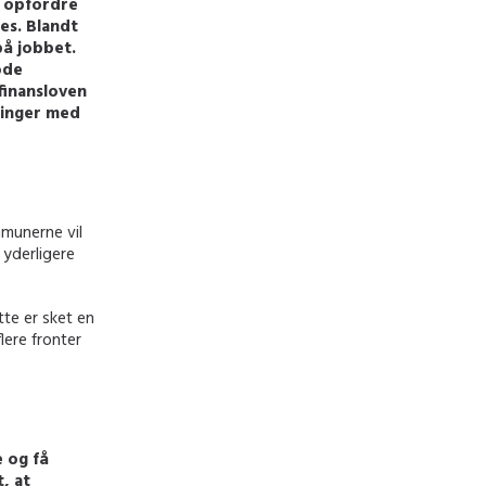
il opfordre
des. Blandt
på jobbet.
ode
 finansloven
dlinger med
mmunerne vil
 yderligere
te er sket en
lere fronter
 og få
, at