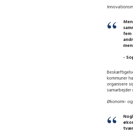
Innovationsm
Men 
samm
fem 
andr
menn
- So
Beskæftigelse
kommuner har 
organisere s
samarbejder 
Økonomi- og i
Nogl
økon
tvær