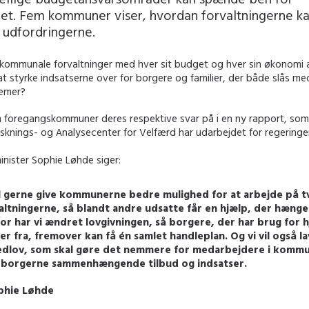
et. Fem kommuner viser, hvordan forvaltningerne k
 udfordringerne.
kommunale forvaltninger med hver sit budget og hver sin økonomi 
 styrke indsatserne over for borgere og familier, der både slås me
lemer?
m foregangskommuner deres respektive svar på i en ny rapport, so
sknings- og Analysecenter for Velfærd har udarbejdet for regeringe
nister Sophie Løhde siger:
il gerne give kommunerne bedre mulighed for at arbejde på t
altningerne, så blandt andre udsatte får en hjælp, der hæng
or har vi ændret lovgivningen, så borgere, der har brug for h
er fra, fremover kan få én samlet handleplan. Og vi vil også l
dlov, som skal gøre det nemmere for medarbejdere i kommu
 borgerne sammenhængende tilbud og indsatser.
phie Løhde