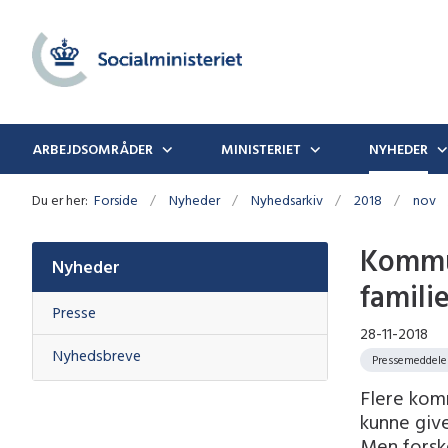
ARBEJDSOMRÅDER
MINISTERIET
NYHEDER
Du er her:
Forside
Nyheder
Nyhedsarkiv
2018
nov
Kommun
Nyheder
famili
Presse
28-11-2018
Nyhedsbreve
Pressemeddele
Flere komm
kunne giv
Men forsk