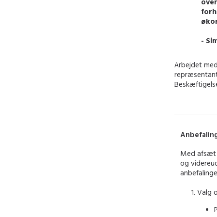
over
forh
økon
- Si
Arbejdet med
repræsentant
Beskæftigelse
Anbefalin
Med afsæt 
og videreud
anbefalinger
Valg o