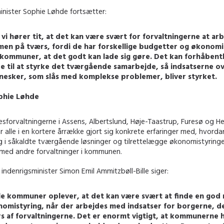
inister Sophie Løhde fortsætter:
vi hører tit, at det kan være svært for forvaltningerne at ar
en på tværs, fordi de har forskellige budgetter og økonomi.
kommuner, at det godt kan lade sig gøre. Det kan forhåbentl
e til at styrke det tværgående samarbejde, så indsatserne ov
esker, som slås med komplekse problemer, bliver styrket.
phie Løhde
sforvaltningerne i Assens, Albertslund, Høje-Taastrup, Furesø og He
alle i en kortere årrække gjort sig konkrete erfaringer med, hvorda
ig i såkaldte tværgående løsninger og tilrettelægge økonomistyringe
med andre forvaltninger i kommunen.
ndenrigsminister Simon Emil Ammitzbøll-Bille siger:
e kommuner oplever, at det kan være svært at finde en god
omistyring, når der arbejdes med indsatser for borgerne, d
s af forvaltningerne. Det er enormt vigtigt, at kommunerne h