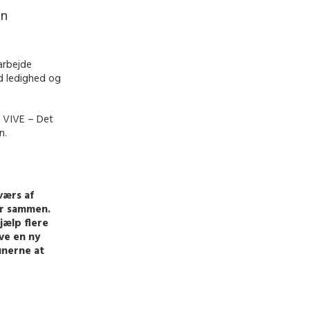
an
arbejde
d ledighed og
m VIVE – Det
n.
værs af
er sammen.
jælp flere
ave en ny
nerne at