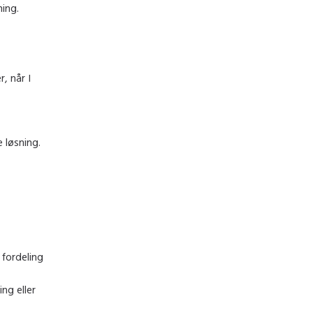
ning.
, når I
e løsning.
 fordeling
ng eller