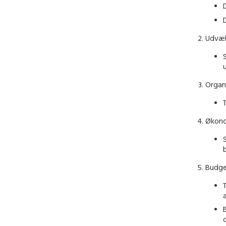
Udvælg
Organ
Økono
Budge