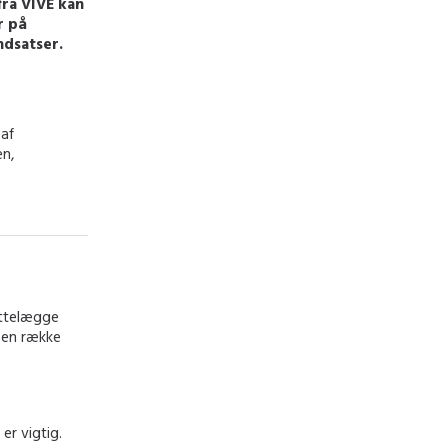
ra VIVE kan
r på
dsatser.
 af
en,
ettelægge
 en række
er vigtig.