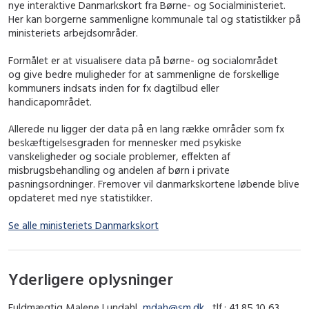
nye interaktive Danmarkskort fra Børne- og Socialministeriet.
Her kan borgerne sammenligne kommunale tal og statistikker på
ministeriets arbejdsområder.
Formålet er at visualisere data på børne- og socialområdet
og give bedre muligheder for at sammenligne de forskellige
kommuners indsats inden for fx dagtilbud eller
handicapområdet.
Allerede nu ligger der data på en lang række områder som fx
beskæftigelsesgraden for mennesker med psykiske
vanskeligheder og sociale problemer, effekten af
misbrugsbehandling og andelen af børn i private
pasningsordninger. Fremover vil danmarkskortene løbende blive
opdateret med nye statistikker.
Se alle ministeriets Danmarkskort
Yderligere oplysninger
Fuldmægtig Malene Lundahl,
mdah@sm.dk
, tlf.: 41 85 10 63