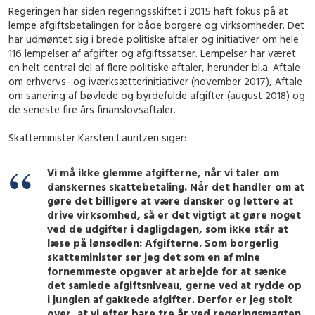
Regeringen har siden regeringsskiftet i 2015 haft fokus på at
lempe afgiftsbetalingen for både borgere og virksomheder. Det
har udmøntet sig i brede politiske aftaler og initiativer om hele
116 lempelser af afgifter og afgiftssatser. Lempelser har været
en helt central del af flere politiske aftaler, herunder bl.a. Aftale
om erhvervs- og iværksætterinitiativer (november 2017), Aftale
om sanering af bøvlede og byrdefulde afgifter (august 2018) og
de seneste fire års finanslovsaftaler.
Skatteminister Karsten Lauritzen siger:
Vi må ikke glemme afgifterne, når vi taler om
danskernes skattebetaling. Når det handler om at
gøre det billigere at være dansker og lettere at
drive virksomhed, så er det vigtigt at gøre noget
ved de udgifter i dagligdagen, som ikke står at
læse på lønsedlen: Afgifterne. Som borgerlig
skatteminister ser jeg det som en af mine
fornemmeste opgaver at arbejde for at sænke
det samlede afgiftsniveau, gerne ved at rydde op
i junglen af gakkede afgifter. Derfor er jeg stolt
over, at vi efter bare tre år ved regeringsmagten