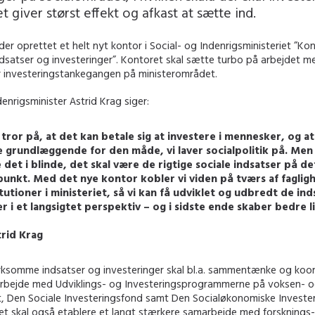
t giver størst effekt og afkast at sætte ind.
 der oprettet et helt nyt kontor i Social- og Indenrigsministeriet ”Kon
dsatser og investeringer”. Kontoret skal sætte turbo på arbejdet m
 investeringstankegangen på ministerområdet.
denrigsminister Astrid Krag siger:
 tror på, at det kan betale sig at investere i mennesker, og at
 grundlæggende for den måde, vi laver socialpolitik på. Men v
 det i blinde, det skal være de rigtige sociale indsatser på de
punkt. Med det nye kontor kobler vi viden på tværs af faglig
itutioner i ministeriet, så vi kan få udviklet og udbredt de ind
er i et langsigtet perspektiv – og i sidste ende skaber bedre li
trid Krag
irksomme indsatser og investeringer skal bl.a. sammentænke og koo
 arbejde med Udviklings- og Investeringsprogrammerne på voksen- 
 Den Sociale Investeringsfond samt Den Socialøkonomiske Investe
t skal også etablere et langt stærkere samarbejde med forsknings