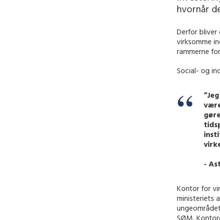
hvornår de
Derfor bliver
virksomme in
rammerne for
Social- og in
”Jeg
være
gøre
tids
inst
virk
- As
Kontor for v
ministeriets
ungeområdet,
SØM. Kontore