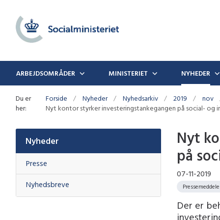
ARBEJDSOMRÅDER
MINISTERIET
NYHEDER
Du er
Forside
Nyheder
Nyhedsarkiv
2019
nov
her:
Nyt kontor styrker investeringstankegangen på social- og 
Nyt ko
Nyheder
på soc
Presse
07-11-2019
Nyhedsbreve
Pressemeddele
Der er be
investerin