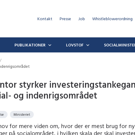
Kontakt
Presse
Job
Whistleblowerordning
PUBLIKATIONER
LOVSTOF
SOCIALMINISTE
indenrigsområdet
ntor styrker investeringstankega
ial- og indenrigsområdet
lse
Ministeriet
hov for mere viden om, hvor der er mest brug for n
ger på socialområdet, i hvilken skala der skal investe