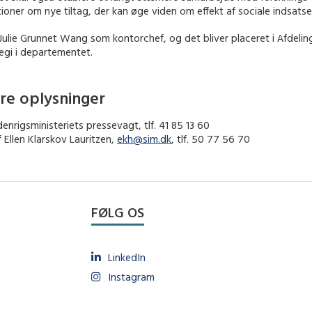
tioner om nye tiltag, der kan øge viden om effekt af sociale indsatse
Julie Grunnet Wang som kontorchef, og det bliver placeret i Afdelin
egi i departementet.
re oplysninger
denrigsministeriets pressevagt, tlf. 41 85 13 60
 Ellen Klarskov Lauritzen,
ekh@sim.dk
, tlf. 50 77 56 70
FØLG OS
LinkedIn
Instagram