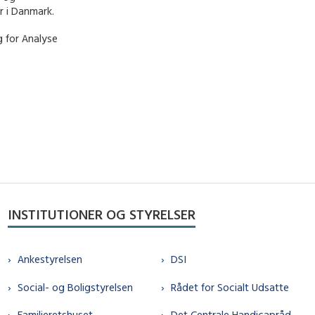
r i Danmark.
g for Analyse
INSTITUTIONER OG STYRELSER
Ankestyrelsen
DSI
Social- og Boligstyrelsen
Rådet for Socialt Udsatte
Familieretshuset
Det Centrale Handicapråd