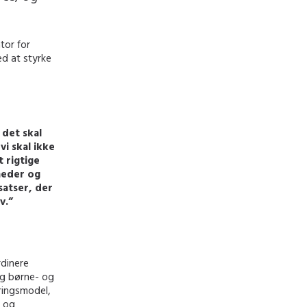
tor for
ed at styrke
 det skal
i skal ikke
t rigtige
heder og
satser, der
v.”
rdinere
og børne- og
ringsmodel,
- og