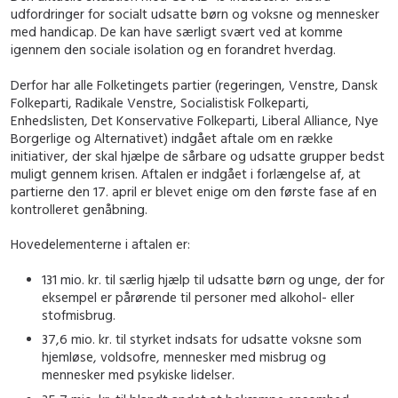
udfordringer for socialt udsatte børn og voksne og mennesker
med handicap. De kan have særligt svært ved at komme
igennem den sociale isolation og en forandret hverdag.
Derfor har alle Folketingets partier (regeringen, Venstre, Dansk
Folkeparti, Radikale Venstre, Socialistisk Folkeparti,
Enhedslisten, Det Konservative Folkeparti, Liberal Alliance, Nye
Borgerlige og Alternativet) indgået aftale om en række
initiativer, der skal hjælpe de sårbare og udsatte grupper bedst
muligt gennem krisen. Aftalen er indgået i forlængelse af, at
partierne den 17. april er blevet enige om den første fase af en
kontrolleret genåbning.
Hovedelementerne i aftalen er:
131 mio. kr. til særlig hjælp til udsatte børn og unge, der for
eksempel er pårørende til personer med alkohol- eller
stofmisbrug.
37,6 mio. kr. til styrket indsats for udsatte voksne som
hjemløse, voldsofre, mennesker med misbrug og
mennesker med psykiske lidelser.