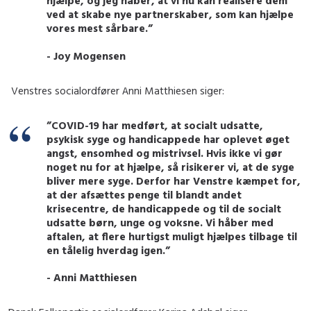
hjælpe, og jeg håber, at vi nu kan realisere dem
ved at skabe nye partnerskaber, som kan hjælpe
vores mest sårbare.”
- Joy Mogensen
Venstres socialordfører Anni Matthiesen siger:
”COVID-19 har medført, at socialt udsatte,
psykisk syge og handicappede har oplevet øget
angst, ensomhed og mistrivsel. Hvis ikke vi gør
noget nu for at hjælpe, så risikerer vi, at de syge
bliver mere syge. Derfor har Venstre kæmpet for,
at der afsættes penge til blandt andet
krisecentre, de handicappede og til de socialt
udsatte børn, unge og voksne. Vi håber med
aftalen, at flere hurtigst muligt hjælpes tilbage til
en tålelig hverdag igen.”
- Anni Matthiesen