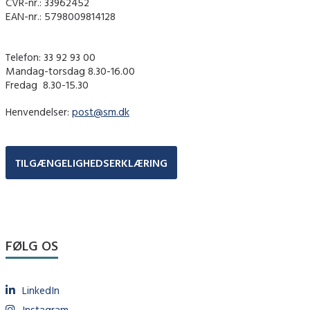
CVR-nr.: 33962452
EAN-nr.: 5798009814128
Telefon: 33 92 93 00
Mandag-torsdag 8.30-16.00
Fredag ​ 8.30-15.30
Henvendelser:
post@sm.dk
TILGÆNGELIGHEDSERKLÆRING
FØLG OS
LinkedIn
Instagram