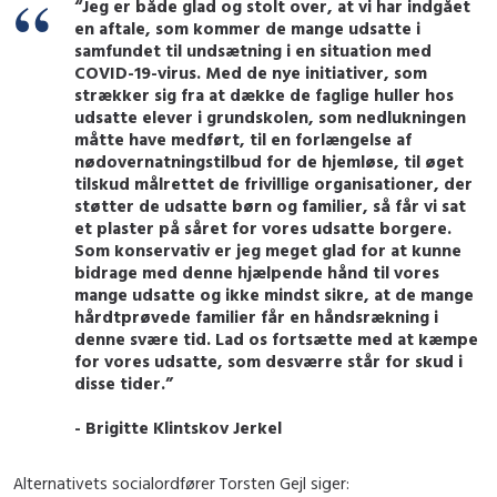
“Jeg er både glad og stolt over, at vi har indgået
en aftale, som kommer de mange udsatte i
samfundet til undsætning i en situation med
COVID-19-virus. Med de nye initiativer, som
strækker sig fra at dække de faglige huller hos
udsatte elever i grundskolen, som nedlukningen
måtte have medført, til en forlængelse af
nødovernatningstilbud for de hjemløse, til øget
tilskud målrettet de frivillige organisationer, der
støtter de udsatte børn og familier, så får vi sat
et plaster på såret for vores udsatte borgere.
Som konservativ er jeg meget glad for at kunne
bidrage med denne hjælpende hånd til vores
mange udsatte og ikke mindst sikre, at de mange
hårdtprøvede familier får en håndsrækning i
denne svære tid. Lad os fortsætte med at kæmpe
for vores udsatte, som desværre står for skud i
disse tider.”
- Brigitte Klintskov Jerkel
Alternativets socialordfører Torsten Gejl siger: