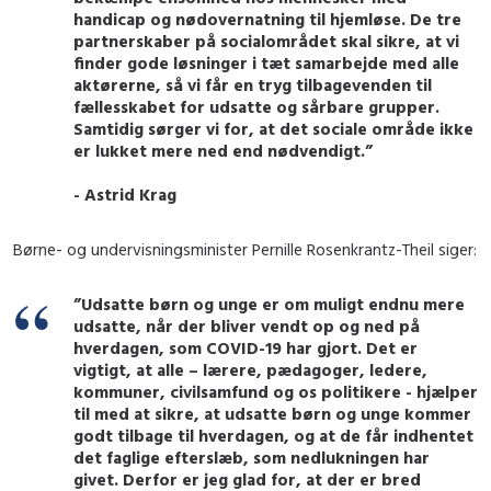
handicap og nødovernatning til hjemløse. De tre
partnerskaber på socialområdet skal sikre, at vi
finder gode løsninger i tæt samarbejde med alle
aktørerne, så vi får en tryg tilbagevenden til
fællesskabet for udsatte og sårbare grupper.
Samtidig sørger vi for, at det sociale område ikke
er lukket mere ned end nødvendigt.”
- Astrid Krag
Børne- og undervisningsminister Pernille Rosenkrantz-Theil siger:
”Udsatte børn og unge er om muligt endnu mere
udsatte, når der bliver vendt op og ned på
hverdagen, som COVID-19 har gjort. Det er
vigtigt, at alle – lærere, pædagoger, ledere,
kommuner, civilsamfund og os politikere - hjælper
til med at sikre, at udsatte børn og unge kommer
godt tilbage til hverdagen, og at de får indhentet
det faglige efterslæb, som nedlukningen har
givet. Derfor er jeg glad for, at der er bred