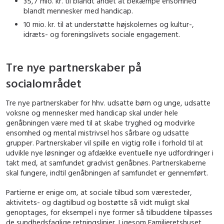
35,7 mio. kr. til blandt andet at bekæmpe ensomhed
blandt mennesker med handicap.
10 mio. kr. til at understøtte højskolernes og kultur-,
idræts- og foreningslivets sociale engagement.
Tre nye partnerskaber på
socialområdet
Tre nye partnerskaber for hhv. udsatte børn og unge, udsatte
voksne og mennesker med handicap skal under hele
genåbningen være med til at skabe tryghed og modvirke
ensomhed og mental mistrivsel hos sårbare og udsatte
grupper. Partnerskaber vil spille en vigtig rolle i forhold til at
udvikle nye løsninger og afdække eventuelle nye udfordringer i
takt med, at samfundet gradvist genåbnes. Partnerskaberne
skal fungere, indtil genåbningen af samfundet er gennemført.
Partierne er enige om, at sociale tilbud som væresteder,
aktivitets- og dagtilbud og bostøtte så vidt muligt skal
genoptages, for eksempel i nye former så tilbuddene tilpasses
de sundhedsfaglige retningslinjer. Ligesom Familieretshuset,