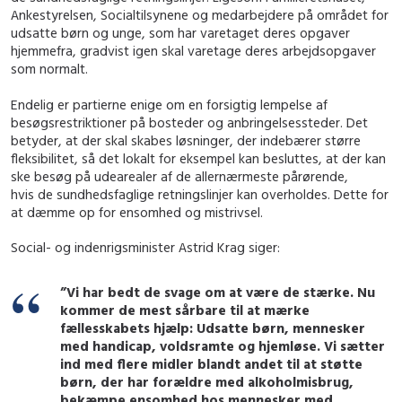
Ankestyrelsen, Socialtilsynene og medarbejdere på området for
udsatte børn og unge, som har varetaget deres opgaver
hjemmefra, gradvist igen skal varetage deres arbejdsopgaver
som normalt.
Endelig er partierne enige om en forsigtig lempelse af
besøgsrestriktioner på bosteder og anbringelsessteder. Det
betyder, at der skal skabes løsninger, der indebærer større
fleksibilitet, så det lokalt for eksempel
kan besluttes, at der kan
ske besøg på udearealer af de allernærmeste pårørende,
hvis de sundhedsfaglige retningslinjer kan overholdes. Dette for
at dæmme op for ensomhed og mistrivsel.
Social- og indenrigsminister Astrid Krag siger:
”Vi har bedt de svage om at være de stærke. Nu
kommer de mest sårbare til at mærke
fællesskabets hjælp: Udsatte børn, mennesker
med handicap, voldsramte og hjemløse. Vi sætter
ind med flere midler blandt andet til at støtte
børn, der har forældre med alkoholmisbrug,
bekæmpe ensomhed hos mennesker med