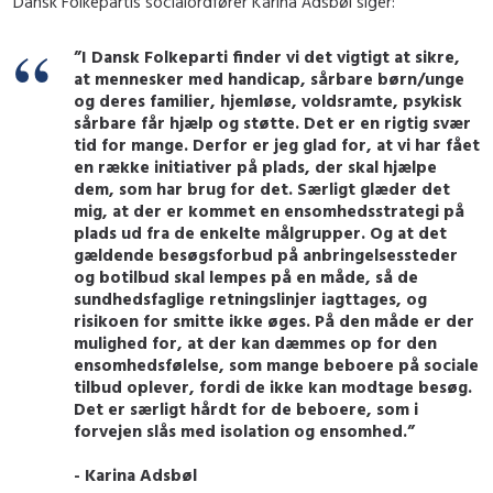
Dansk Folkepartis socialordfører Karina Adsbøl siger:
”I Dansk Folkeparti finder vi det vigtigt at sikre,
at mennesker med handicap, sårbare børn/unge
og deres familier, hjemløse, voldsramte, psykisk
sårbare får hjælp og støtte. Det er en rigtig svær
tid for mange. Derfor er jeg glad for, at vi har fået
en række initiativer på plads, der skal hjælpe
dem, som har brug for det. Særligt glæder det
mig, at der er kommet en ensomhedsstrategi på
plads ud fra de enkelte målgrupper. Og at det
gældende besøgsforbud på anbringelsessteder
og botilbud skal lempes på en måde, så de
sundhedsfaglige retningslinjer iagttages, og
risikoen for smitte ikke øges. På den måde er der
mulighed for, at der kan dæmmes op for den
ensomhedsfølelse, som mange beboere på sociale
tilbud oplever, fordi de ikke kan modtage besøg.
Det er særligt hårdt for de beboere, som i
forvejen slås med isolation og ensomhed.”
- Karina Adsbøl