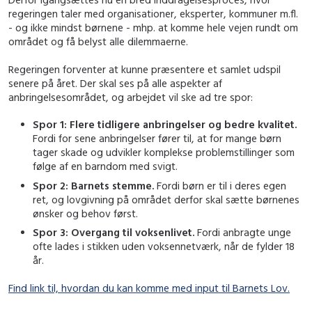
regeringen taler med organisationer, eksperter, kommuner m.fl.
- og ikke mindst børnene - mhp. at komme hele vejen rundt om
området og få belyst alle dilemmaerne.
Regeringen forventer at kunne præsentere et samlet udspil
senere på året. Der skal ses på alle aspekter af
anbringelsesområdet, og arbejdet vil ske ad tre spor:
Spor 1: Flere tidligere anbringelser og bedre kvalitet.
Fordi for sene anbringelser fører til, at for mange børn
tager skade og udvikler komplekse problemstillinger som
følge af en barndom med svigt.
Spor 2: Barnets stemme.
Fordi børn er til i deres egen
ret, og lovgivning på området derfor skal sætte børnenes
ønsker og behov først.
Spor 3: Overgang til voksenlivet.
Fordi anbragte unge
ofte lades i stikken uden voksennetværk, når de fylder 18
år.
Find link til, hvordan du kan komme med input til Barnets Lov.