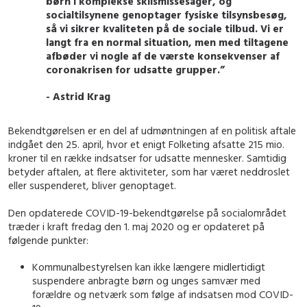
børn i komplekse skilsmissesager, og
socialtilsynene genoptager fysiske tilsynsbesøg,
så vi sikrer kvaliteten på de sociale tilbud. Vi er
langt fra en normal situation, men med tiltagene
afbøder vi nogle af de værste konsekvenser af
coronakrisen for udsatte grupper.”
- Astrid Krag
Bekendtgørelsen er en del af udmøntningen af en politisk aftale
indgået den 25. april, hvor et enigt Folketing afsatte 215 mio.
kroner til en række indsatser for udsatte mennesker. Samtidig
betyder aftalen, at flere aktiviteter, som har været neddroslet
eller suspenderet, bliver genoptaget.
Den opdaterede COVID-19-bekendtgørelse på socialområdet
træder i kraft fredag den 1. maj 2020 og er opdateret på
følgende punkter:
Kommunalbestyrelsen kan ikke længere midlertidigt
suspendere anbragte børn og unges samvær med
forældre og netværk som følge af indsatsen mod COVID-