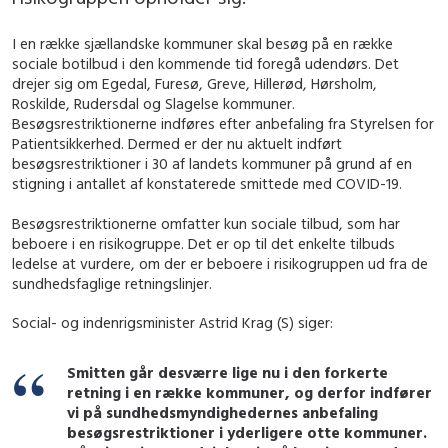
I en række sjællandske kommuner skal besøg på en række
sociale botilbud i den kommende tid foregå udendørs. Det
drejer sig om Egedal, Furesø, Greve, Hillerød, Hørsholm,
Roskilde, Rudersdal og Slagelse kommuner.
Besøgsrestriktionerne indføres efter anbefaling fra Styrelsen for
Patientsikkerhed. Dermed er der nu aktuelt indført
besøgsrestriktioner i 30 af landets kommuner på grund af en
stigning i antallet af konstaterede smittede med COVID-19.
Besøgsrestriktionerne omfatter kun sociale tilbud, som har
beboere i en risikogruppe. Det er op til det enkelte tilbuds
ledelse at vurdere, om der er beboere i risikogruppen ud fra de
sundhedsfaglige retningslinjer.
Social- og indenrigsminister Astrid Krag (S) siger:
Smitten går desværre lige nu i den forkerte
retning i en række kommuner, og derfor indfører
vi på sundhedsmyndighedernes anbefaling
besøgsrestriktioner i yderligere otte kommuner.