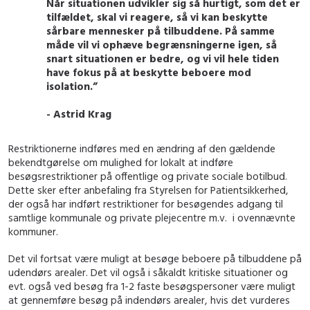
Når situationen udvikler sig så hurtigt, som det er
tilfældet, skal vi reagere, så vi kan beskytte
sårbare mennesker på tilbuddene. På samme
måde vil vi ophæve begrænsningerne igen, så
snart situationen er bedre, og vi vil hele tiden
have fokus på at beskytte beboere mod
isolation.”
- Astrid Krag
Restriktionerne indføres med en ændring af den gældende
bekendtgørelse om mulighed for lokalt at indføre
besøgsrestriktioner på offentlige og private sociale botilbud.
Dette sker efter anbefaling fra Styrelsen for Patientsikkerhed,
der også har indført restriktioner for besøgendes adgang til
samtlige kommunale og private plejecentre m.v. i ovennævnte
kommuner.
Det vil fortsat være muligt at besøge beboere på tilbuddene på
udendørs arealer. Det vil også i såkaldt kritiske situationer og
evt. også ved besøg fra 1-2 faste besøgspersoner være muligt
at gennemføre besøg på indendørs arealer, hvis det vurderes