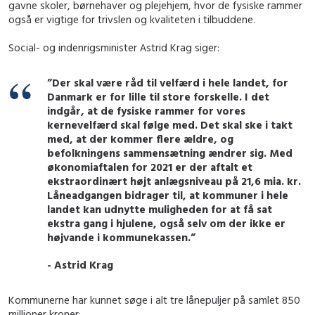
gavne skoler, børnehaver og plejehjem, hvor de fysiske rammer
også er vigtige for trivslen og kvaliteten i tilbuddene.
Social- og indenrigsminister Astrid Krag siger:
”Der skal være råd til velfærd i hele landet, for
Danmark er for lille til store forskelle. I det
indgår, at de fysiske rammer for vores
kernevelfærd skal følge med. Det skal ske i takt
med, at der kommer flere ældre, og
befolkningens sammensætning ændrer sig. Med
økonomiaftalen for 2021 er der aftalt et
ekstraordinært højt anlægsniveau på 21,6 mia. kr.
Låneadgangen bidrager til, at kommuner i hele
landet kan udnytte muligheden for at få sat
ekstra gang i hjulene, også selv om der ikke er
højvande i kommunekassen.”
- Astrid Krag
Kommunerne har kunnet søge i alt tre lånepuljer på samlet 850
millioner kroner: