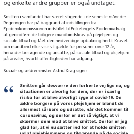
og enkelte andre grupper er også undtaget.
Smitten i samfundet har været stigende i de seneste måneder.
Regeringen har på baggrund af indstillingen fra
Epidemikommissionen indstillet til Folketingets Epidemiudvalg
at genindføre de tidligere mundbindskrav på plejehjem og
sociale tilbud og fået den nødvendige opbakning hertil. Kravet
om mundbind eller visir vil gælde for personer over 12 år,
herunder besøgende og ansatte, på sociale tilbud og plejehjem
på arealer, hvortil offentligheden har adgang.
Social- og ældreminister Astrid Krag siger:
Smitten går desværre den forkerte vej lige nu, og
situationen er alvorlig for dem, der er i særlig
risiko for at blive alvorligt syge af covid-19. De
ældre borgere på vores plejehjem er blandt de
allermest sårbare og udsatte, når det kommer til
coronavirus, og derfor er det så vigtigt, at vi
skærmer dem mod at blive smittet. Derfor er jeg
glad for, at vi nu sætter ind for at holde smitten
ud af plejehjemmene og tilsvarende på de sociale