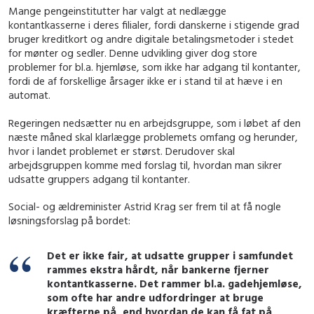
Mange pengeinstitutter har valgt at nedlægge
kontantkasserne i deres filialer, fordi danskerne i stigende grad
bruger kreditkort og andre digitale betalingsmetoder i stedet
for mønter og sedler. Denne udvikling giver dog store
problemer for bl.a. hjemløse, som ikke har adgang til kontanter,
fordi de af forskellige årsager ikke er i stand til at hæve i en
automat.
Regeringen nedsætter nu en arbejdsgruppe, som i løbet af den
næste måned skal klarlægge problemets omfang og herunder,
hvor i landet problemet er størst. Derudover skal
arbejdsgruppen komme med forslag til, hvordan man sikrer
udsatte gruppers adgang til kontanter.
Social- og ældreminister Astrid Krag ser frem til at få nogle
løsningsforslag på bordet:
Det er ikke fair, at udsatte grupper i samfundet
rammes ekstra hårdt, når bankerne fjerner
kontantkasserne. Det rammer bl.a. gadehjemløse,
som ofte har andre udfordringer at bruge
kræfterne på, end hvordan de kan få fat på