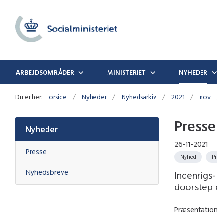
ARBEJDSOMRÅDER
MINISTERIET
NYHEDER
Du er her:
Forside
Nyheder
Nyhedsarkiv
2021
nov
Presse
Nyheder
26-11-2021
Presse
Nyhed
P
Nyhedsbreve
Indenrigs-
doorstep o
Præsentation 