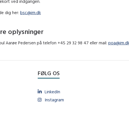
sekort ved indgangen.
de dig her:
bsc@im.dk
re oplysninger
ul Aarøe Pedersen på telefon +45 29 32 98 47 eller mail:
poa@im.d
FØLG OS
LinkedIn
Instagram