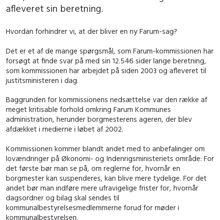
afleveret sin beretning.
Hvordan forhindrer vi, at der bliver en ny Farum-sag?
Det er et af de mange spørgsmål, som Farum-kommissionen har
forsøgt at finde svar på med sin 12.546 sider lange beretning,
som kommissionen har arbejdet på siden 2003 og afleveret til
justitsministeren i dag.
Baggrunden for kommissionens nedsættelse var den række af
meget kritisable forhold omkring Farum Kommunes
administration, herunder borgmesterens ageren, der blev
afdækket i medierne i løbet af 2002.
Kommissionen kommer blandt andet med to anbefalinger om
lovændringer på Økonomi- og Indenrigsministeriets område: For
det første bør man se på, om reglerne for, hvornår en
borgmester kan suspenderes, kan blive mere tydelige. For det
andet bør man indføre mere ufravigelige frister for, hvornår
dagsordner og bilag skal sendes til
kommunalbestyrelsesmedlemmerne forud for møder i
kommunalbestyrelsen.