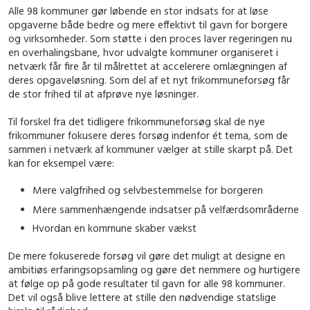
Alle 98 kommuner gør løbende en stor indsats for at løse
opgaverne både bedre og mere effektivt til gavn for borgere
og virksomheder. Som støtte i den proces laver regeringen nu
en overhalingsbane, hvor udvalgte kommuner organiseret i
netværk får fire år til målrettet at accelerere omlægningen af
deres opgaveløsning. Som del af et nyt frikommuneforsøg får
de stor frihed til at afprøve nye løsninger.
Til forskel fra det tidligere frikommuneforsøg skal de nye
frikommuner fokusere deres forsøg indenfor ét tema, som de
sammen i netværk af kommuner vælger at stille skarpt på. Det
kan for eksempel være:
Mere valgfrihed og selvbestemmelse for borgeren
Mere sammenhængende indsatser på velfærdsområderne
Hvordan en kommune skaber vækst
De mere fokuserede forsøg vil gøre det muligt at designe en
ambitiøs erfaringsopsamling og gøre det nemmere og hurtigere
at følge op på gode resultater til gavn for alle 98 kommuner.
Det vil også blive lettere at stille den nødvendige statslige