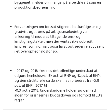
byggeriet, melder om mangel på arbejdskraft som en
produktionsbegrænsning.
Forventningen om fortsat stigende beskæftigelse og
gradvist øget pres på arbejdsmarkedet giver
anledning til moderat tiltagende pris- og
lønstigningstakter, men der ventes ikke udbredt
lønpres, som normalt også først optræder relativt sent
i et overophedningsforløb.
I 2017 og 2018 skønnes det offentlige underskud at
udgøre henholdsvis 1½ pct. af BNP og ¾ pct. af BNP,
og den strukturelle saldo skønnes forbedret fra -0,5
pct. af BNP i 2017 til
-0,3 pct. i 2018. Underskuddene holder sig dermed
inden for grænserne i budgetloven og i forhold til EU’s
regler.