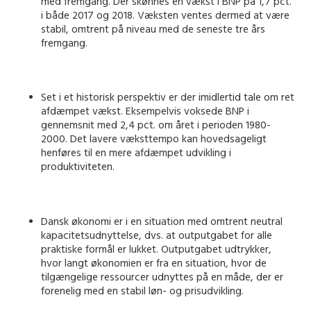
med fremgang. Der skønnes en vækst i BNP på 1,7 pct.
i både 2017 og 2018
.
Væksten ventes dermed at være
stabil, omtrent på niveau med de seneste tre års
fremgang.
Set i et historisk perspektiv er der imidlertid tale om ret
afdæmpet vækst. Eksempelvis voksede BNP i
gennemsnit med 2,4 pct. om året i perioden 1980-
2000. Det lavere væksttempo kan hovedsageligt
henføres til en mere afdæmpet udvikling i
produktiviteten.
Dansk økonomi er i en situation med omtrent neutral
kapacitetsudnyttelse, dvs. at outputgabet for alle
praktiske formål er lukket. Outputgabet udtrykker,
hvor langt økonomien er fra en situation, hvor de
tilgængelige ressourcer udnyttes på en måde, der er
forenelig med en stabil løn- og prisudvikling.