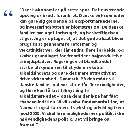
”Dansk økonomi er på rette spor. Det nuværende
opsving er bredt forankret. Danske virksomheder
kan gøre sig gældende på eksportmarkederne,
og investeringslysten er blomstret op. De danske
familier har øget forbruget, og beskæftigelsen
stiger. Jeg er optaget af, at det gode afsæt bliver
brugt til at gennemføre reformer og
vækstinitiativer, der får endnu flere i arbejde, og
skaber grundlaget for fremtidens højproduktive
arbejdspladser. Regeringen vil blandt andet
styrke tilskyndelsen til at yde en ekstra
arbejdsindsats og gøre det mere attraktivt at
drive virksomhed i Danmark. På den måde vil
danske familier opleve, at de får flere muligheder,
og flere kan få fast tilknytning til
arbejdsmarkedet – også dem der ikke har fået
chancen indtil nu. Vi vil skabe fundamentet for, at
Danmark også kan være i vækst og udvikling frem
mod 2025. Vi skal føre mulighedernes politik, ikke
nødvendighedens politik. Det vil bringe os
fremad.”