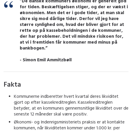
”De danske kommuners økonomi er generelt god
for tiden. Beskæftigelsen stiger, og der er vækst i
økonomien. Men det er i gode tider, at man skal
sikre sig mod dårlige tider. Derfor vil jeg have
større synlighed om, hvad der bliver gjort for at
rette op på kassebeholdningen i de kommuner,
der har problemer. Det vil mindske risikoen for,
at vi i fremtiden får kommuner med minus på
bankbogen.”
- Simon Emil Ammitzbøll
Fakta
Kommunerne indberetter hvert kvartal deres likviditet
gjort op efter kassekreditreglen. Kassekreditreglen
betyder, at en kommunes gennemsnitlige likviditet over de
seneste 12 måneder skal være positiv.
Økonomi- og Indenrigsministeriets praksis er at kontakte
kommunen, når likviditeten kommer under 1.000 kr. per