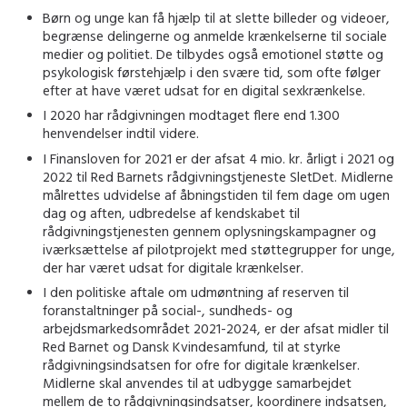
Børn og unge kan få hjælp til at slette billeder og videoer,
begrænse delingerne og anmelde krænkelserne til sociale
medier og politiet. De tilbydes også emotionel støtte og
psykologisk førstehjælp i den svære tid, som ofte følger
efter at have været udsat for en digital sexkrænkelse.
I 2020 har rådgivningen modtaget flere end 1.300
henvendelser indtil videre.
I Finansloven for 2021 er der afsat 4 mio. kr. årligt i 2021 og
2022 til Red Barnets rådgivningstjeneste SletDet. Midlerne
målrettes udvidelse af åbningstiden til fem dage om ugen
dag og aften, udbredelse af kendskabet til
rådgivningstjenesten gennem oplysningskampagner og
iværksættelse af pilotprojekt med støttegrupper for unge,
der har været udsat for digitale krænkelser.
I den politiske aftale om udmøntning af reserven til
foranstaltninger på social-, sundheds- og
arbejdsmarkedsområdet 2021-2024, er der afsat midler til
Red Barnet og Dansk Kvindesamfund, til at styrke
rådgivningsindsatsen for ofre for digitale krænkelser.
Midlerne skal anvendes til at udbygge samarbejdet
mellem de to rådgivningsindsatser, koordinere indsatsen,