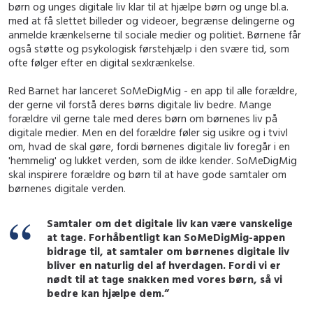
børn og unges digitale liv klar til at hjælpe børn og unge bl.a.
med at få slettet billeder og videoer, begrænse delingerne og
anmelde krænkelserne til sociale medier og politiet. Børnene får
også støtte og psykologisk førstehjælp i den svære tid, som
ofte følger efter en digital sexkrænkelse.
Red Barnet har lanceret SoMeDigMig - en app til alle forældre,
der gerne vil forstå deres børns digitale liv bedre. Mange
forældre vil gerne tale med deres børn om børnenes liv på
digitale medier. Men en del forældre føler sig usikre og i tvivl
om, hvad de skal gøre, fordi børnenes digitale liv foregår i en
'hemmelig' og lukket verden, som de ikke kender. SoMeDigMig
skal inspirere forældre og børn til at have gode samtaler om
børnenes digitale verden.
Samtaler om det digitale liv kan være vanskelige
at tage. Forhåbentligt kan SoMeDigMig-appen
bidrage til, at samtaler om børnenes digitale liv
bliver en naturlig del af hverdagen. Fordi vi er
nødt til at tage snakken med vores børn, så vi
bedre kan hjælpe dem.”