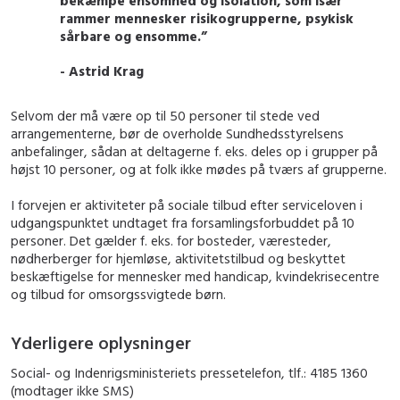
bekæmpe ensomhed og isolation, som især
rammer mennesker risikogrupperne, psykisk
sårbare og ensomme.”
- Astrid Krag
Selvom der må være op til 50 personer til stede ved
arrangementerne, bør de overholde Sundhedsstyrelsens
anbefalinger, sådan at deltagerne f. eks. deles op i grupper på
højst 10 personer, og at folk ikke mødes på tværs af grupperne.
I forvejen er aktiviteter på sociale tilbud efter serviceloven i
udgangspunktet undtaget fra forsamlingsforbuddet på 10
personer. Det gælder f. eks. for bosteder, væresteder,
nødherberger for hjemløse, aktivitetstilbud og beskyttet
beskæftigelse for mennesker med handicap, kvindekrisecentre
og tilbud for omsorgssvigtede børn.
Yderligere oplysninger
Social- og Indenrigsministeriets pressetelefon, tlf.: 4185 1360
(modtager ikke SMS)