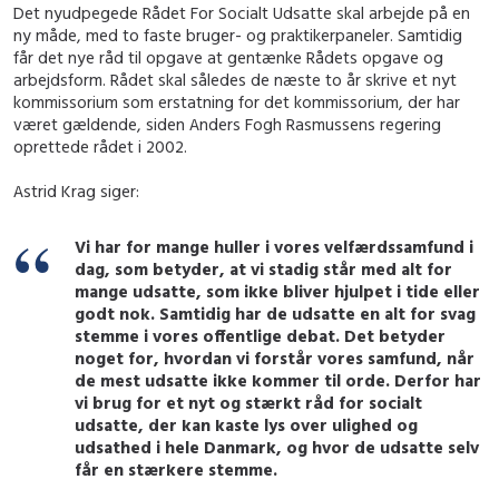
Det nyudpegede Rådet For Socialt Udsatte skal arbejde på en
ny måde, med to faste bruger- og praktikerpaneler. Samtidig
får det nye råd til opgave at gentænke Rådets opgave og
arbejdsform. Rådet skal således de næste to år skrive et nyt
kommissorium som erstatning for det kommissorium, der har
været gældende, siden Anders Fogh Rasmussens regering
oprettede rådet i 2002.
Astrid Krag siger:
Vi har for mange huller i vores velfærdssamfund i
dag, som betyder, at vi stadig står med alt for
mange udsatte, som ikke bliver hjulpet i tide eller
godt nok. Samtidig har de udsatte en alt for svag
stemme i vores offentlige debat. Det betyder
noget for, hvordan vi forstår vores samfund, når
de mest udsatte ikke kommer til orde. Derfor har
vi brug for et nyt og stærkt råd for socialt
udsatte, der kan kaste lys over ulighed og
udsathed i hele Danmark, og hvor de udsatte selv
får en stærkere stemme.