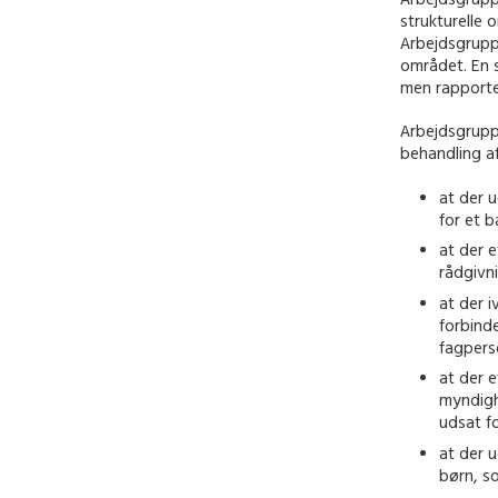
strukturelle 
Arbejdsgrupp
området. En 
men rapporten
Arbejdsgrupp
behandling af
at der u
for et b
at der e
rådgivni
at der 
forbind
fagpers
at der e
myndigh
udsat f
at der 
børn, s