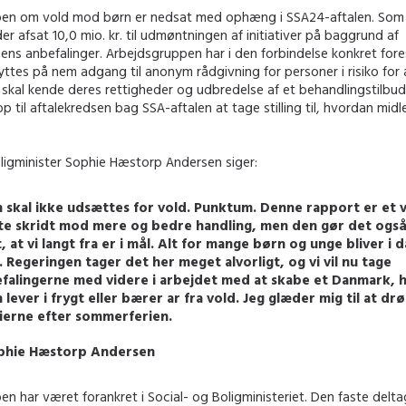
en om vold mod børn er nedsat med ophæng i SSA24-aftalen. Som 
der afsat 10,0 mio. kr. til udmøntningen af initiativer på baggrund af
ns anbefalinger. Arbejdsgruppen har i den forbindelse konkret fores
ttes på nem adgang til anonym rådgivning for personer i risiko for
 skal kende deres rettigheder og udbredelse af et behandlingstilbud 
op til aftalekredsen bag SSA-aftalen at tage stilling til, hvordan midl
ligminister Sophie Hæstorp Andersen siger:
 skal ikke udsættes for vold. Punktum. Denne rapport er et v
te skridt mod mere og bedre handling, men den gør det også
t, at vi langt fra er i mål. Alt for mange børn og unge bliver i 
. Regeringen tager det her meget alvorligt, og vi vil nu tage
falingerne med videre i arbejdet med at skabe et Danmark, 
 lever i frygt eller bærer ar fra vold. Jeg glæder mig til at d
ierne efter sommerferien.
phie Hæstorp Andersen
n har været forankret i Social- og Boligministeriet. Den faste delt