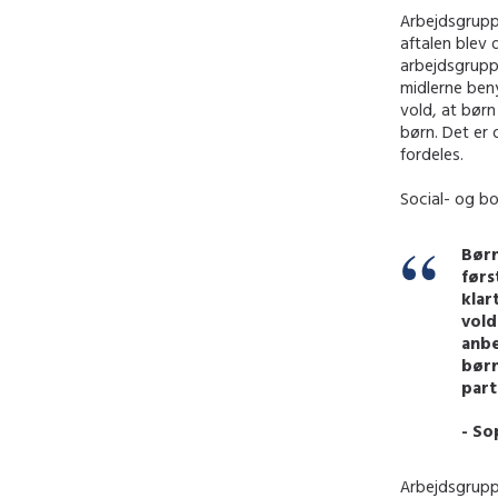
Arbejdsgrupp
aftalen blev 
arbejdsgruppe
midlerne beny
vold, at børn
børn. Det er 
fordeles.
Social- og bo
Børn
førs
klar
vold
anbe
børn
part
- So
Arbejdsgruppe