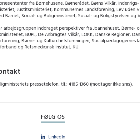
præsentanter fra Børnehusene, Børnerådet, Børns Vilkår, Indenrigs-
steriet, Justitsministeriet, Kommunernes Landsforening, Lev uden 
d Barnet, Social- og Boligministeriet, Social- og Boligstyrelsen og 
r arbejdsgruppen inddraget perspektiver fra Joannahuset, Børne- 
sministeriet, BUPL, De Anbragtes Vilkår, LOKK, Danske Regioner, Da
erforening, Børne- og Kulturchefsforeningen, Socialpædagogernes l
forbund og Retsmedicinsk Institut, KU.
ontakt
ligministeriets pressetelefon, tlf.: 4185 1360 (modtager ikke sms).
FØLG OS
LinkedIn