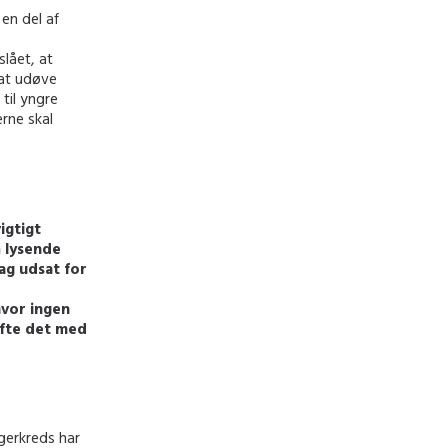
en del af
lået, at
 at udøve
til yngre
erne skal
igtigt
 lysende
dag udsat for
hvor ingen
røfte det med
agerkreds har