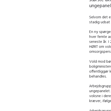
ungepanel 
Selvom det er
stadig udsat 
En ny spørges
hver femte ad
seneste år. I
HØRT om vold
omsorgspers
Vold mod bør
boligminister
offentliggør
behandles.
Arbejdsgruppe
ungepanelet p
voksne i der
kræver, iføl
Arbejdsgrupp