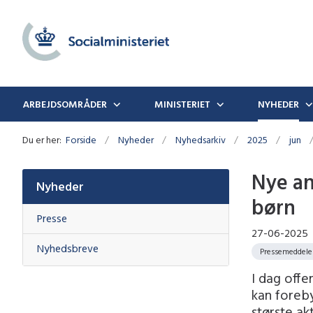
ARBEJDSOMRÅDER
MINISTERIET
NYHEDER
Du er her:
Forside
Nyheder
Nyhedsarkiv
2025
jun
Nye an
Nyheder
børn
Presse
27-06-2025
Nyhedsbreve
Pressemeddele
I dag offe
kan foreb
største ak