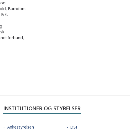
 og
Vold, Barndom
VIVE.
og
nsk
andsforbund,
INSTITUTIONER OG STYRELSER
Ankestyrelsen
DSI