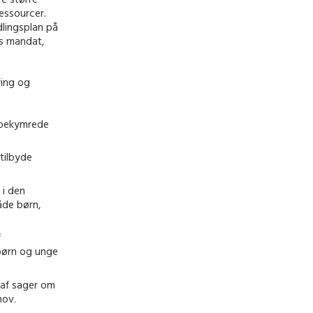
essourcer.
dlingsplan på
ns mandat,
ring og
r bekymrede
tilbyde
 i den
åde børn,
f
børn og unge
 af sager om
hov.