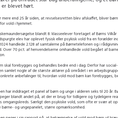
er blevet hørt.
 mere end 25 år siden, at revselsesretten blev afskaffet, bliver bør
for vold i hjemmet.
kemaundersøgelse blandt 8. klasseelever foretaget af Børns Vilkår 
spurgte elev har oplevet fysisk eller psykisk vold fra en forælder in
 2024 handlede 2.128 af samtalerne på Børnetelefonen og i rådgivni
. Over 70 pct. af henvendelserne omhandlede vold begået af barn
on.
n skal forebygges og behandles bedre end i dag. Derfor har social
en samlet nogle af de største aktører på området i en arbejdsgruppe
 konkrete anbefalinger til, hvordan vold mod børn kan forebygges,
n har inddraget et panel af børn og unge i alderen seks til 20 år. 
eger blandt andet på, at der er brug for tidligere og tydeligere rea
es omgangskreds. Særligt den psykiske vold, som ofte er svær at o
ge børne- og ungepanelet, større opmærksomhed.
en peger i sin rapport på, at bekæmpelse af vold mod børn vil kræv