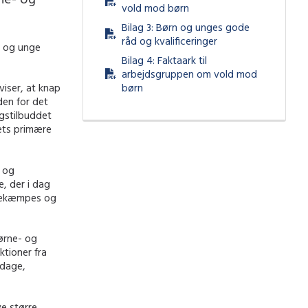
vold mod børn
Bilag 3: Børn og unges gode
råd og kvalificeringer
n og unge
Bilag 4: Faktaark til
arbejdsgruppen om vold mod
børn
viser, at knap
den for det
ngstilbuddet
ets primære
- og
, der i dag
 bekæmpes og
Børne- og
ktioner fra
pdage,
e større