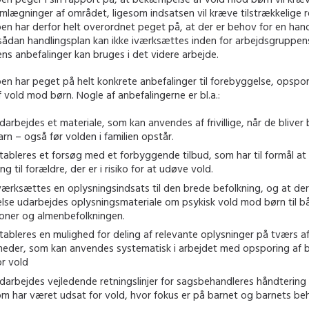
omlægninger af området, ligesom indsatsen vil kræve tilstrækkelige r
en har derfor helt overordnet peget på, at der er behov for en han
sådan handlingsplan kan ikke iværksættes inden for arbejdsgruppe
s anbefalinger kan bruges i det videre arbejde.
en har peget på helt konkrete anbefalinger til forebyggelse, opspo
 vold mod børn. Nogle af anbefalingerne er bl.a.:
darbejdes et materiale, som kan anvendes af frivillige, når de blive
arn – også før volden i familien opstår.
tableres et forsøg med et forbyggende tilbud, som har til formål at 
ng til forældre, der er i risiko for at udøve vold.
iværksættes en oplysningsindsats til den brede befolkning, og at der
else udarbejdes oplysningsmateriale om psykisk vold mod børn til b
oner og almenbefolkningen.
tableres en mulighed for deling af relevante oplysninger på tværs a
eder, som kan anvendes systematisk i arbejdet med opsporing af 
or vold
udarbejdes vejledende retningslinjer for sagsbehandleres håndtering
om har været udsat for vold, hvor fokus er på barnet og barnets be