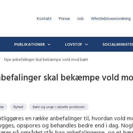
Kontakt
Presse
Job
Whistleblowerordning
PUBLIKATIONER
LOVSTOF
SOCIALMINISTE
Nye anbefalinger skal bekæmpe vold mod børn
befalinger skal bekæmpe vold m
lse
Nyhed
Børn og unge i udsatte positioner
ntliggøres en række anbefalinger til, hvordan vold 
ygges, opspores og behandles bedre end i dag. Nogl
tører på området står bag anbefalingerne, og et bør