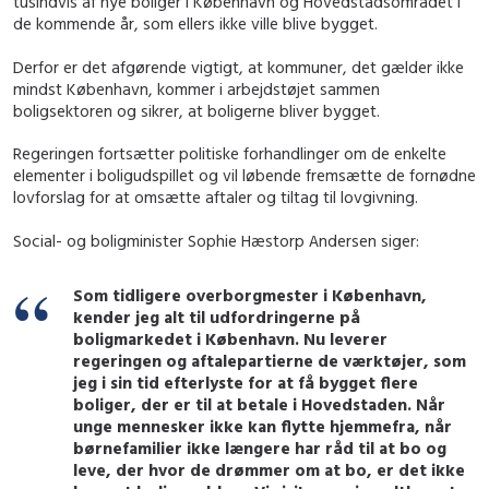
tusindvis af nye boliger i København og Hovedstadsområdet i
de kommende år, som ellers ikke ville blive bygget.
Derfor er det afgørende vigtigt, at kommuner, det gælder ikke
mindst København, kommer i arbejdstøjet sammen
boligsektoren og sikrer, at boligerne bliver bygget.
Regeringen fortsætter politiske forhandlinger om de enkelte
elementer i boligudspillet og vil løbende fremsætte de fornødne
lovforslag for at omsætte aftaler og tiltag til lovgivning.
Social- og boligminister Sophie Hæstorp Andersen siger:
Som tidligere overborgmester i København,
kender jeg alt til udfordringerne på
boligmarkedet i København. Nu leverer
regeringen og aftalepartierne de værktøjer, som
jeg i sin tid efterlyste for at få bygget flere
boliger, der er til at betale i Hovedstaden. Når
unge mennesker ikke kan flytte hjemmefra, når
børnefamilier ikke længere har råd til at bo og
leve, der hvor de drømmer om at bo, er det ikke