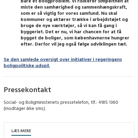
bare et boligproblem. Vi risikerer simpelthen at
miste den samhørighed og sammenhængskraft,
som er så vigtig for vores samfund. Nu skal
kommuner og aktører trække i arbejdstøjet og
bruge de nye værktøjer, så vi kan få gang i
byggeriet. Det er nu, vi har chancen for at få
bygget de boliger, som københavnerne hungrer
efter. Derfor vil jeg også følge udviklingen tæt.
Se den samlede oversigt over initiativer i regeringens
boligpolitiske udspil.
Pressekontakt
Social- og Boligministeriets pressetelefon, tlf.: 4185 1360
(modtager ikke sms).
LÆS MERE