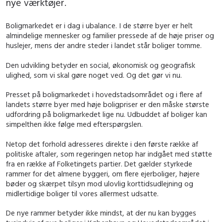
nye værktøjer.
Boligmarkedet er i dag i ubalance. I de større byer er helt
almindelige mennesker og familier pressede af de høje priser og
huslejer, mens der andre steder i landet står boliger tomme.
Den udvikling betyder en social, økonomisk og geografisk
ulighed, som vi skal gøre noget ved. Og det gør vi nu.
Presset på boligmarkedet i hovedstadsområdet og i flere af
landets større byer med høje boligpriser er den måske største
udfordring på boligmarkedet lige nu. Udbuddet af boliger kan
simpelthen ikke følge med efterspørgslen.
Netop det forhold adresseres direkte i den første række af
politiske aftaler, som regeringen netop har indgået med støtte
fra en række af Folketingets partier. Det gælder styrkede
rammer for det almene byggeri, om flere ejerboliger, højere
bøder og skærpet tilsyn mod ulovlig korttidsudlejning og
midlertidige boliger til vores allermest udsatte.
De nye rammer betyder ikke mindst, at der nu kan bygges