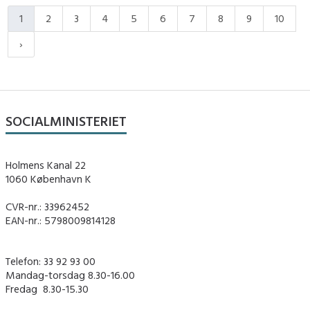
1
2
3
4
5
6
7
8
9
10
SOCIALMINISTERIET
Holmens Kanal 22
1060 København K
CVR-nr.: 33962452
EAN-nr.: 5798009814128
Telefon: 33 92 93 00
Mandag-torsdag 8.30-16.00
Fredag ​ 8.30-15.30