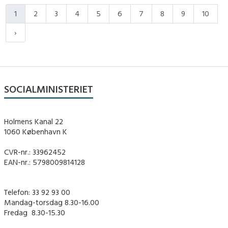
1
2
3
4
5
6
7
8
9
10
SOCIALMINISTERIET
Holmens Kanal 22
1060 København K
CVR-nr.: 33962452
EAN-nr.: 5798009814128
Telefon: 33 92 93 00
Mandag-torsdag 8.30-16.00
Fredag ​ 8.30-15.30