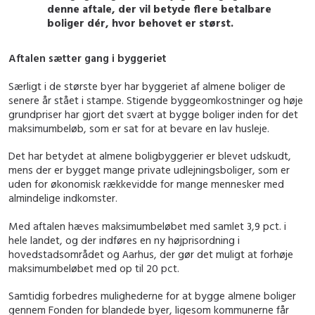
denne aftale, der vil betyde flere betalbare
boliger dér, hvor behovet er størst.
Aftalen sætter gang i byggeriet
Særligt i de største byer har byggeriet af almene boliger de
senere år stået i stampe. Stigende byggeomkostninger og høje
grundpriser har gjort det svært at bygge boliger inden for det
maksimumbeløb, som er sat for at bevare en lav husleje.
Det har betydet at almene boligbyggerier er blevet udskudt,
mens der er bygget mange private udlejningsboliger, som er
uden for økonomisk rækkevidde for mange mennesker med
almindelige indkomster.
Med aftalen hæves maksimumbeløbet med samlet 3,9 pct. i
hele landet, og der indføres en ny højprisordning i
hovedstadsområdet og Aarhus, der gør det muligt at forhøje
maksimumbeløbet med op til 20 pct.
Samtidig forbedres mulighederne for at bygge almene boliger
gennem Fonden for blandede byer, ligesom kommunerne får