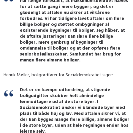
har længe foreslået, at maksimumsbeløbet hæves
for at sætte gang i mere byggeri, og det er
glædeligt at aftalen nu sikrer at vilkårene
forbedres. Vi har tidligere lavet aftaler om flere
billige boliger og støttet ombygninger af
eksisterende bygninger til boliger. Jeg håber, at
de aftalte justeringer kan sikre flere billige
boliger, mere genbrug af bygninger til
omdannelse til boliger og at der opføres flere
seniorbofællesskaber. Samfundet har brug for
mange flere almene boliger.
Henrik Møller, boligordfører for Socialdemokratiet siger:
Det er en kæmpe udfordring, at stigende
boligudgifter skubber helt almindelige
lønmodtagere ud af de store byer. I
Socialdemokratiet ønsker vi blandede byer med
plads til både høj og lav. Med aftalen sikrer vi, at
der kan bygges mange flere billige, almene boliger
i de store byer, uden at hele regningen ender hos
lejerne selv.