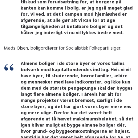
tilskud som forudsætning for, at borgere på
kanten kan komme i bolig, er jeg også meget glad
for. Vi ved, at det i kampen mod hjemløshed er
afgørende, at alle gør alt vi kan for at øge
tilgængeligheden af betalbare boliger og det
håber jeg inderligt vi nu vil lykkes bedre med.
Mads Olsen, boligordfører for Socialistisk Folkeparti siger:
Almene boliger i de store byer er vores fælles
bolværk mod kapitalfondendes indtog. Hvis vi vil
have byer, til studerende, børnefamilier, ældre
og mennesker med lave indkomster, og ikke kun
dem med de største pengepunge skal der bygges
langt flere almene boliger. I årevis har alt for
mange projekter været bremset, særligt i de
store byer, og det har gjort vores byer mere ens
og mere ulige. Derfor har det været helt
afgørende at få hævet maksimumsbeløbet, så det
igen bliver muligt at bygge almene boliger dér,
hvor grund- og byggeomkostningerne er højest.
Samtidig har det været helt afgørende for SF, at