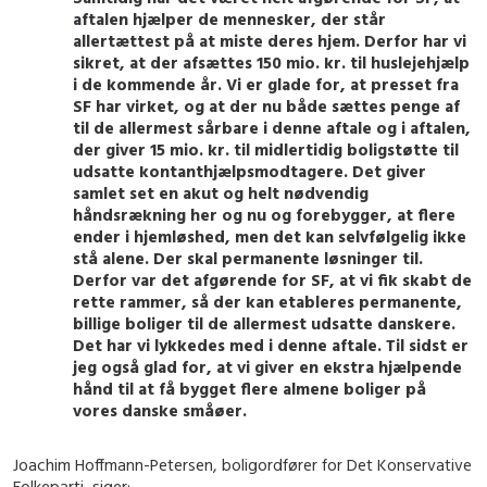
aftalen hjælper de mennesker, der står
allertættest på at miste deres hjem. Derfor har vi
sikret, at der afsættes 150 mio. kr. til huslejehjælp
i de kommende år. Vi er glade for, at presset fra
SF har virket, og at der nu både sættes penge af
til de allermest sårbare i denne aftale og i aftalen,
der giver 15 mio. kr. til midlertidig boligstøtte til
udsatte kontanthjælpsmodtagere. Det giver
samlet set en akut og helt nødvendig
håndsrækning her og nu og forebygger, at flere
ender i hjemløshed, men det kan selvfølgelig ikke
stå alene. Der skal permanente løsninger til.
Derfor var det afgørende for SF, at vi fik skabt de
rette rammer, så der kan etableres permanente,
billige boliger til de allermest udsatte danskere.
Det har vi lykkedes med i denne aftale. Til sidst er
jeg også glad for, at vi giver en ekstra hjælpende
hånd til at få bygget flere almene boliger på
vores danske småøer.
Joachim Hoffmann-Petersen, boligordfører for Det Konservative
Folkeparti, siger: