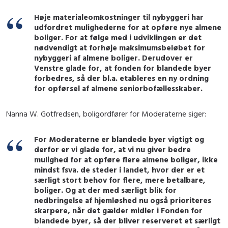
Høje materialeomkostninger til nybyggeri har
udfordret mulighederne for at opføre nye almene
boliger. For at følge med i udviklingen er det
nødvendigt at forhøje maksimumsbeløbet for
nybyggeri af almene boliger. Derudover er
Venstre glade for, at fonden for blandede byer
forbedres, så der bl.a. etableres en ny ordning
for opførsel af almene seniorbofællesskaber.
Nanna W. Gotfredsen, boligordfører for Moderaterne siger:
For Moderaterne er blandede byer vigtigt og
derfor er vi glade for, at vi nu giver bedre
mulighed for at opføre flere almene boliger, ikke
mindst fsva. de steder i landet, hvor der er et
særligt stort behov for flere, mere betalbare,
boliger. Og at der med særligt blik for
nedbringelse af hjemløshed nu også prioriteres
skarpere, når det gælder midler i Fonden for
blandede byer, så der bliver reserveret et særligt