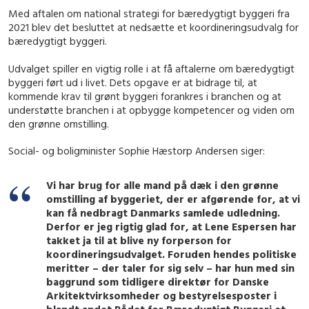
Med aftalen om national strategi for bæredygtigt byggeri fra
2021 blev det besluttet at nedsætte et koordineringsudvalg for
bæredygtigt byggeri.
Udvalget spiller en vigtig rolle i at få aftalerne om bæredygtigt
byggeri ført ud i livet. Dets opgave er at bidrage til, at
kommende krav til grønt byggeri forankres i branchen og at
understøtte branchen i at opbygge kompetencer og viden om
den grønne omstilling.
Social- og boligminister Sophie Hæstorp Andersen siger:
Vi har brug for alle mand på dæk i den grønne
omstilling af byggeriet, der er afgørende for, at vi
kan få nedbragt Danmarks
samlede
udledning.
Derfor er jeg rigtig glad for, at Lene Espersen har
takket ja til at blive ny forperson for
koordineringsudvalget. Foruden hendes politiske
meritter – der taler for sig selv – har hun med sin
baggrund som tidligere direktør for Danske
Arkitektvirksomheder og bestyrelsesposter i