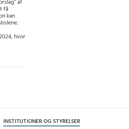
orslag” af
t få
on kan
stolene.
 2024, hvor
INSTITUTIONER OG STYRELSER