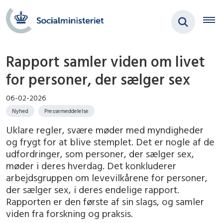
Rapport samler viden om livet
for personer, der sælger sex
06-02-2026
Nyhed
Pressemeddelelse
Uklare regler, svære møder med myndigheder
og frygt for at blive stemplet. Det er nogle af de
udfordringer, som personer, der sælger sex,
møder i deres hverdag. Det konkluderer
arbejdsgruppen om levevilkårene for personer,
der sælger sex, i deres endelige rapport.
Rapporten er den første af sin slags, og samler
viden fra forskning og praksis.