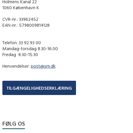
Holmens Kanal 22
1060 København K
CVR-nr.: 33962452
EAN-nr.: 5798009814128
Telefon: 33 92 93 00
Mandag-torsdag 8.30-16.00
Fredag ​ 8.30-15.30
Henvendelser:
post@sm.dk
TILGÆNGELIGHEDSERKLÆRING
FØLG OS