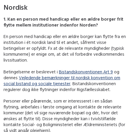
Nordisk
1. Kan en person med handicap eller en ældre borger frit
flytte mellem institutioner indenfor Norden?
En person med handicap eller en ældre borger kan flytte fra en
institution i ét nordisk land til et andet, såfremt visse
betingelser er opfyldt. Fx at de relevante myndigheder (typisk
kommunerne) er enige om, at det vil forbedre vedkommendes
livssituation.
Betingelserne er beskrevet i
Bistandskonventionen Art 9
og
dennes
Vejledende bemærkninger til nordisk konvention om
social bistand og sociale tjenester
. Bistandskonventionen
regulerer dog ikke flytninger indenfor Rigsfællesskabet.
Personer eller pårørende, som er interesseret i en sådan
flytning, anbefales i første omgang at kontakte de relevante
kommuner (det vil sige nuværende bopæl og dér, hvor det
ønskes at flytte til). Disse myndigheder kan i tvivlstilfælde
kontakte Social- og Boligministeriet eller Ældreministeriets (for
så vidt angår
plejehjem).