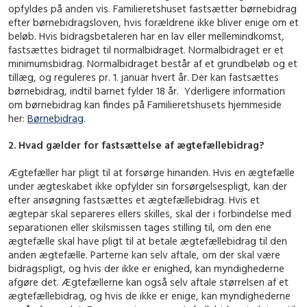
opfyldes på anden vis. Familieretshuset fastsætter børnebidrag
efter børnebidragsloven, hvis forældrene ikke bliver enige om et
beløb. Hvis bidragsbetaleren har en lav eller mellemindkomst,
fastsættes bidraget til normalbidraget. Normalbidraget er et
minimumsbidrag. Normalbidraget består af et grundbeløb og et
tillæg, og reguleres pr. 1. januar hvert år. Der kan fastsættes
børnebidrag, indtil barnet fylder 18 år. Yderligere information
om børnebidrag kan findes på Familieretshusets hjemmeside
her:
Børnebidrag
.
2. Hvad gælder for fastsættelse af ægtefællebidrag?
Ægtefæller har pligt til at forsørge hinanden. Hvis en ægtefælle
under ægteskabet ikke opfylder sin forsørgelsespligt, kan der
efter ansøgning fastsættes et ægtefællebidrag. Hvis et
ægtepar skal separeres ellers skilles, skal der i forbindelse med
separationen eller skilsmissen tages stilling til, om den ene
ægtefælle skal have pligt til at betale ægtefællebidrag til den
anden ægtefælle. Parterne kan selv aftale, om der skal være
bidragspligt, og hvis der ikke er enighed, kan myndighederne
afgøre det. Ægtefællerne kan også selv aftale størrelsen af et
ægtefællebidrag, og hvis de ikke er enige, kan myndighederne