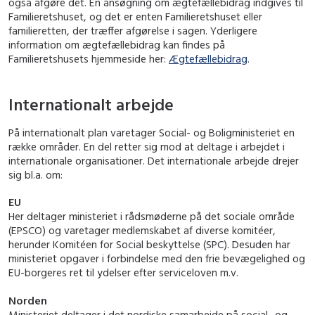
også afgøre det. En ansøgning om ægtefællebidrag indgives til
Familieretshuset, og det er enten Familieretshuset eller
familieretten, der træffer afgørelse i sagen. Yderligere
information om ægtefællebidrag kan findes på
Familieretshusets hjemmeside her:
Ægtefællebidrag
.
Internationalt arbejde
På internationalt plan varetager Social- og Boligministeriet en
række områder. En del retter sig mod at deltage i arbejdet i
internationale organisationer. Det internationale arbejde drejer
sig bl.a. om:
EU
Her deltager ministeriet i rådsmøderne på det sociale område
(EPSCO) og varetager medlemskabet af diverse komitéer,
herunder Komitéen for Social beskyttelse (SPC). Desuden har
ministeriet opgaver i forbindelse med den frie bevægelighed og
EU-borgeres ret til ydelser efter serviceloven m.v.
Norden
Ministeriet deltager i det nordiske samarbejde på social- og