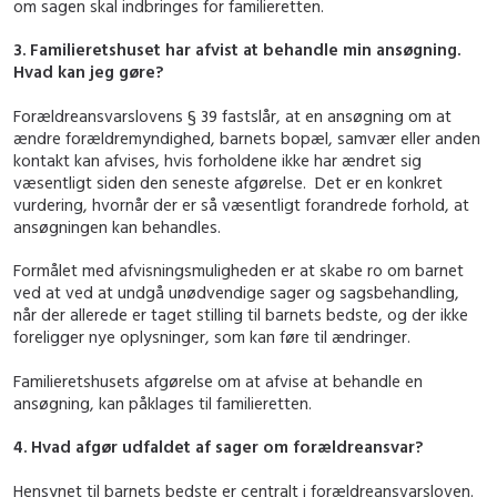
om sagen skal indbringes for familieretten.
3. Familieretshuset har afvist at behandle min ansøgning.
Hvad kan jeg gøre?
Forældreansvarslovens § 39 fastslår, at en ansøgning om at
ændre forældremyndighed, barnets bopæl, samvær eller anden
kontakt kan afvises, hvis forholdene ikke har ændret sig
væsentligt siden den seneste afgørelse. Det er en konkret
vurdering, hvornår der er så væsentligt forandrede forhold, at
ansøgningen kan behandles.
Formålet med afvisningsmuligheden er at skabe ro om barnet
ved at ved at undgå unødvendige sager og sagsbehandling,
når der allerede er taget stilling til barnets bedste, og der ikke
foreligger nye oplysninger, som kan føre til ændringer.
Familieretshusets afgørelse om at afvise at behandle en
ansøgning, kan påklages til familieretten.
4. Hvad afgør udfaldet af sager om forældreansvar?
Hensynet til barnets bedste er centralt i forældreansvarsloven.