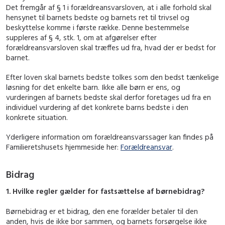
Det fremgår af § 1 i forældreansvarsloven, at i alle forhold skal
hensynet til barnets bedste og barnets ret til trivsel og
beskyttelse komme i første række. Denne bestemmelse
suppleres af § 4, stk. 1, om at afgørelser efter
forældreansvarsloven skal træffes ud fra, hvad der er bedst for
barnet.
Efter loven skal barnets bedste tolkes som den bedst tænkelige
løsning for det enkelte barn. Ikke alle børn er ens, og
vurderingen af barnets bedste skal derfor foretages ud fra en
individuel vurdering af det konkrete barns bedste i den
konkrete situation.
Yderligere information om forældreansvarssager kan findes på
Familieretshusets hjemmeside her:
Forældreansvar
.
Bidrag
1. Hvilke regler gælder for fastsættelse af børnebidrag?
Børnebidrag er et bidrag, den ene forælder betaler til den
anden, hvis de ikke bor sammen, og barnets forsørgelse ikke