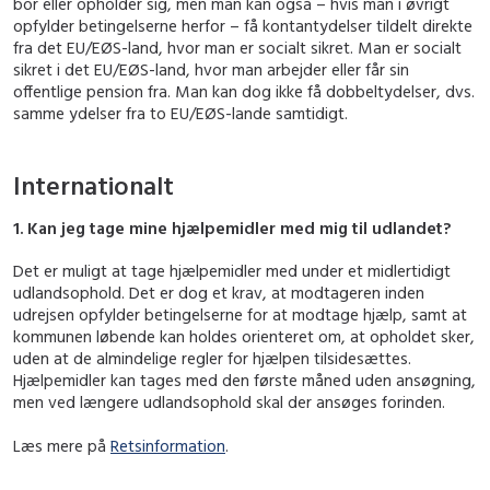
bor eller opholder sig, men man kan også – hvis man i øvrigt
opfylder betingelserne herfor – få kontantydelser tildelt direkte
fra det EU/EØS-land, hvor man er socialt sikret. Man er socialt
sikret i det EU/EØS-land, hvor man arbejder eller får sin
offentlige pension fra. Man kan dog ikke få dobbeltydelser, dvs.
samme ydelser fra to EU/EØS-lande samtidigt.
Internationalt
1. Kan jeg tage mine hjælpemidler med mig til udlandet?
Det er muligt at tage hjælpemidler med under et midlertidigt
udlandsophold. Det er dog et krav, at modtageren inden
udrejsen opfylder betingelserne for at modtage hjælp, samt at
kommunen løbende kan holdes orienteret om, at opholdet sker,
uden at de almindelige regler for hjælpen tilsidesættes.
Hjælpemidler kan tages med den første måned uden ansøgning,
men ved længere udlandsophold skal der ansøges forinden.
Læs mere på
Retsinformation
.