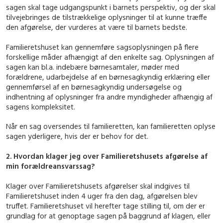
sagen skal tage udgangspunkt i barnets perspektiv, og der skal
tilvejebringes de tilstrækkelige oplysninger til at kunne træffe
den afgørelse, der vurderes at være til barnets bedste.
Familieretshuset kan gennemføre sagsoplysningen på flere
forskellige måder afhængigt af den enkelte sag. Oplysningen af
sagen kan bl.a. indebære børnesamtaler, møder med
forældrene, udarbejdelse af en børnesagkyndig erklæring eller
gennemførsel af en børnesagkyndig undersøgelse og
indhentning af oplysninger fra andre myndigheder afhængig af
sagens kompleksitet.
Når en sag oversendes til familieretten, kan familieretten oplyse
sagen yderligere, hvis der er behov for det.
2. Hvordan klager jeg over Familieretshusets afgørelse af
min forældreansvarssag?
Klager over Familieretshusets afgørelser skal indgives til
Familieretshuset inden 4 uger fra den dag, afgørelsen blev
truffet. Familieretshuset vil herefter tage stilling til, om der er
grundlag for at genoptage sagen på baggrund af klagen, eller