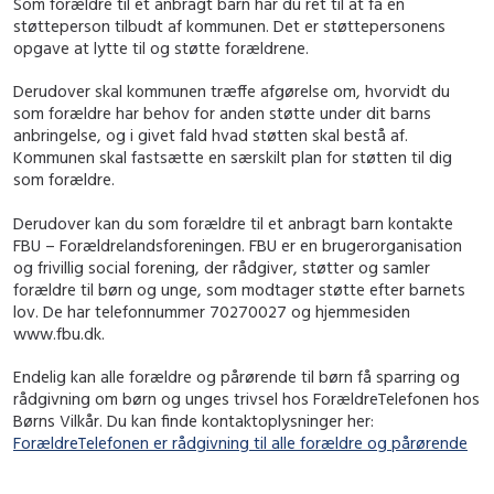
Som forældre til et anbragt barn har du ret til at få en
støtteperson tilbudt af kommunen. Det er støttepersonens
opgave at lytte til og støtte forældrene.
Derudover skal kommunen træffe afgørelse om, hvorvidt du
som forældre har behov for anden støtte under dit barns
anbringelse, og i givet fald hvad støtten skal bestå af.
Kommunen skal fastsætte en særskilt plan for støtten til dig
som forældre.
Derudover kan du som forældre til et anbragt barn kontakte
FBU – Forældrelandsforeningen. FBU er en brugerorganisation
og frivillig social forening, der rådgiver, støtter og samler
forældre til børn og unge, som modtager støtte efter barnets
lov. De har telefonnummer 70270027 og hjemmesiden
www.fbu.dk.
Endelig kan alle forældre og pårørende til børn få sparring og
rådgivning om børn og unges trivsel hos ForældreTelefonen hos
Børns Vilkår. Du kan finde kontaktoplysninger her:
ForældreTelefonen er rådgivning til alle forældre og pårørende