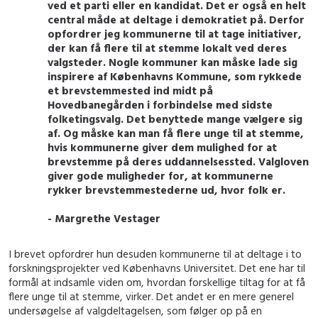
ved et parti eller en kandidat. Det er også en helt
central måde at deltage i demokratiet på. Derfor
opfordrer jeg kommunerne til at tage initiativer,
der kan få flere til at stemme lokalt ved deres
valgsteder. Nogle kommuner kan måske lade sig
inspirere af Københavns Kommune, som rykkede
et brevstemmested ind midt på
Hovedbanegården i forbindelse med sidste
folketingsvalg. Det benyttede mange vælgere sig
af. Og måske kan man få flere unge til at stemme,
hvis kommunerne giver dem mulighed for at
brevstemme på deres uddannelsessted. Valgloven
giver gode muligheder for, at kommunerne
rykker brevstemmestederne ud, hvor folk er.
- Margrethe Vestager
I brevet opfordrer hun desuden kommunerne til at deltage i to
forskningsprojekter ved Københavns Universitet. Det ene har til
formål at indsamle viden om, hvordan forskellige tiltag for at få
flere unge til at stemme, virker. Det andet er en mere generel
undersøgelse af valgdeltagelsen, som følger op på en