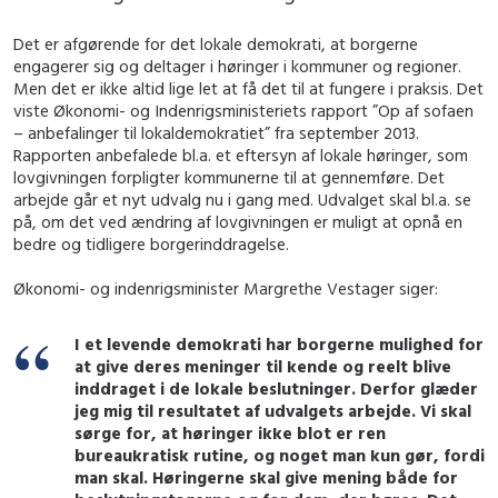
Det er afgørende for det lokale demokrati, at borgerne
engagerer sig og deltager i høringer i kommuner og regioner.
Men det er ikke altid lige let at få det til at fungere i praksis. Det
viste Økonomi- og Indenrigsministeriets rapport ”Op af sofaen
– anbefalinger til lokaldemokratiet” fra september 2013.
Rapporten anbefalede bl.a. et eftersyn af lokale høringer, som
lovgivningen forpligter kommunerne til at gennemføre. Det
arbejde går et nyt udvalg nu i gang med. Udvalget skal bl.a. se
på, om det ved ændring af lovgivningen er muligt at opnå en
bedre og tidligere borgerinddragelse.
Økonomi- og indenrigsminister Margrethe Vestager siger:
I et levende demokrati har borgerne mulighed for
at give deres meninger til kende og reelt blive
inddraget i de lokale beslutninger. Derfor glæder
jeg mig til resultatet af udvalgets arbejde. Vi skal
sørge for, at høringer ikke blot er ren
bureaukratisk rutine, og noget man kun gør, fordi
man skal. Høringerne skal give mening både for