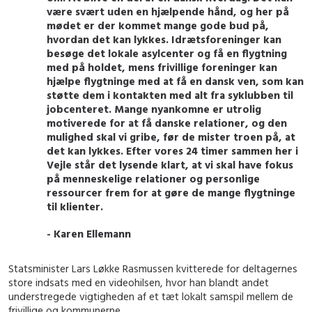
være svært uden en hjælpende hånd, og her på
mødet er der kommet mange gode bud på,
hvordan det kan lykkes. Idrætsforeninger kan
besøge det lokale asylcenter og få en flygtning
med på holdet, mens frivillige foreninger kan
hjælpe flygtninge med at få en dansk ven, som kan
støtte dem i kontakten med alt fra syklubben til
jobcenteret. Mange nyankomne er utrolig
motiverede for at få danske relationer, og den
mulighed skal vi gribe, før de mister troen på, at
det kan lykkes. Efter vores 24 timer sammen her i
Vejle står det lysende klart, at vi skal have fokus
på menneskelige relationer og personlige
ressourcer frem for at gøre de mange flygtninge
til klienter.
- Karen Ellemann
Statsminister Lars Løkke Rasmussen kvitterede for deltagernes
store indsats med en videohilsen, hvor han blandt andet
understregede vigtigheden af et tæt lokalt samspil mellem de
frivillige og kommunerne.