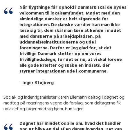
Når flygtninge får ophold i Danmark skal de bydes
velkommen til lokalsamfundet. Mødet med den
almindelige dansker er helt afgørende for
integrationen. De danske værdier kan man ikke
læse sig til, dem skal man lære at kende i mødet
med danskerne på arbejdspladsen, på
uddannelsesinstitutionerne og ude i
foreningerne. Derfor er jeg glad for, at det
frivillige Danmark støtter op om vores
frivillighedsdøgn, for det er nu, at vi skal forene
alle gode kræfter og skabe en indsats, der
styrker integrationen ude i kommunerne.
- Inger Støjberg
Social- og indenrigsminister Karen Ellemann deltog i døgnet og
modtog på regeringens vegne de forslag, som deltagerne fik
udviklet og tager med sig hjem. Hun siger:
Døgnet har mindet os alle om, hvad det handler
om: At blive en del af en dansk hverdag. Det kan