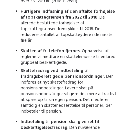
over 351.200 kr. (2018-niveau).
Hurtigere indfasning af den aftalte forhøjelse
af topskattegrænsen fra 2022 til 2018.
De
allerede besluttede forhøjelser af
topskattegrænsen fremrykkes til 2018. Det
reducerer antallet af topskatteydere i de næste
fire år.
Skatten af fri telefon fjernes.
Ophævelse af
reglerne vil medføre en skattelempelse til en bred
gruppeaf beskæftigede.
Skattefradrag ved indbetaling til
fradragsberettigede pensionsordninger
. Der
indføres et nyt skattefradrag for
pensionsindbetalinger. Lavere skat på
pensionsindbetalinger vil gøre det mere attraktivt
at spare op til sin egen pension. Det medfører
samtidig en skattenedsættelse til personer, der
indbetaler til pension.
Indbetaling til pension skal give ret til
beskæftigelsesfradrag.
Den nuværende