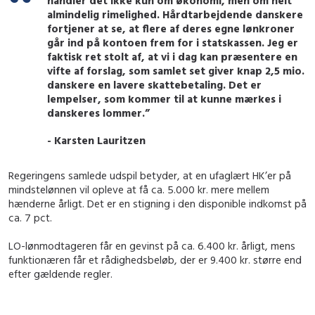
handler det ikke kun om økonomi, men om helt
almindelig rimelighed. Hårdtarbejdende danskere
fortjener at se, at flere af deres egne lønkroner
går ind på kontoen frem for i statskassen. Jeg er
faktisk ret stolt af, at vi i dag kan præsentere en
vifte af forslag, som samlet set giver knap 2,5 mio.
danskere en lavere skattebetaling. Det er
lempelser, som kommer til at kunne mærkes i
danskeres lommer.”
- Karsten Lauritzen
Regeringens samlede udspil betyder, at en ufaglært HK’er på
mindstelønnen vil opleve at få ca. 5.000 kr. mere mellem
hænderne årligt. Det er en stigning i den disponible indkomst på
ca. 7 pct.
LO-lønmodtageren får en gevinst på ca. 6.400 kr. årligt, mens
funktionæren får et rådighedsbeløb, der er 9.400 kr. større end
efter gældende regler.