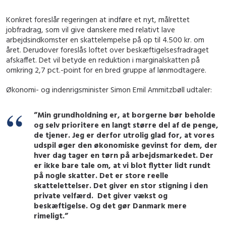
Konkret foreslår regeringen at indføre et nyt, målrettet
jobfradrag, som vil give danskere med relativt lave
arbejdsindkomster en skattelempelse på op til 4.500 kr. om
året. Derudover foreslås loftet over beskæftigelsesfradraget
afskaffet. Det vil betyde en reduktion i marginalskatten på
omkring 2,7 pct.-point for en bred gruppe af lønmodtagere.
Økonomi- og indenrigsminister Simon Emil Ammitzbøll udtaler:
”Min grundholdning er, at borgerne bør beholde
og selv prioritere en langt større del af de penge,
de tjener. Jeg er derfor utrolig glad for, at vores
udspil øger den økonomiske gevinst for dem, der
hver dag tager en tørn på arbejdsmarkedet. Der
er ikke bare tale om, at vi blot flytter lidt rundt
på nogle skatter. Det er store reelle
skattelettelser. Det giver en stor stigning i den
private velfærd. Det giver vækst og
beskæftigelse. Og det gør Danmark mere
rimeligt.”