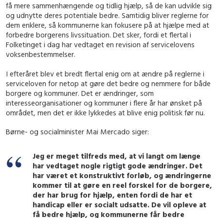
få mere sammenhængende og tidlig hjælp, så de kan udvikle sig
og udnytte deres potentiale bedre. Samtidig bliver reglerne for
dem enklere, så kommunerne kan fokusere på at hjælpe med at
forbedre borgerens livssituation. Det sker, fordi et flertal i
Folketinget i dag har vedtaget en revision af servicelovens
voksenbestemmelser.
I efteråret blev et bredt flertal enig om at ændre på reglerne i
serviceloven for netop at gøre det bedre og nemmere for både
borgere og kommuner. Det er ændringer, som
interesseorganisationer og kommuner i flere år har ønsket på
området, men det er ikke lykkedes at blive enig politisk før nu.
Børne- og socialminister Mai Mercado siger:
Jeg er meget tilfreds med, at vi langt om længe
har vedtaget nogle rigtigt gode ændringer. Det
har været et konstruktivt forløb, og ændringerne
kommer til at gøre en reel forskel for de borgere,
der har brug for hjælp, enten fordi de har et
handicap eller er socialt udsatte. De vil opleve at
få bedre hjælp, og kommunerne får bedre