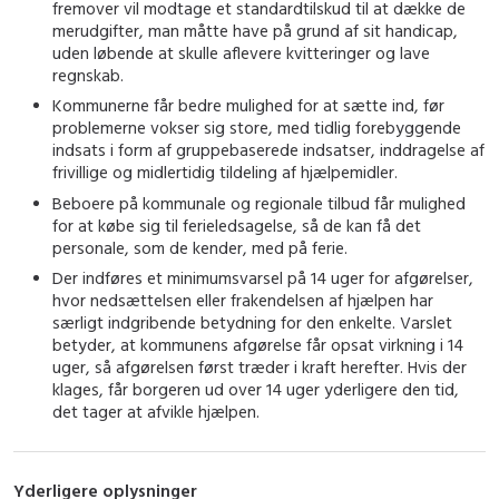
fremover vil modtage et standardtilskud til at dække de
merudgifter, man måtte have på grund af sit handicap,
uden løbende at skulle aflevere kvitteringer og lave
regnskab.
Kommunerne får bedre mulighed for at sætte ind, før
problemerne vokser sig store, med tidlig forebyggende
indsats i form af gruppebaserede indsatser, inddragelse af
frivillige og midlertidig tildeling af hjælpemidler.
Beboere på kommunale og regionale tilbud får mulighed
for at købe sig til ferieledsagelse, så de kan få det
personale, som de kender, med på ferie.
Der indføres et minimumsvarsel på 14 uger for afgørelser,
hvor nedsættelsen eller frakendelsen af hjælpen har
særligt indgribende betydning for den enkelte. Varslet
betyder, at kommunens afgørelse får opsat virkning i 14
uger, så afgørelsen først træder i kraft herefter. Hvis der
klages, får borgeren ud over 14 uger yderligere den tid,
det tager at afvikle hjælpen.
Yderligere oplysninger