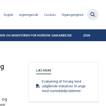
English
regeringen.dk
Cookies
Tilgængelighed
REN OG MINISTEREN FOR NORDISK SAMARBEJDE
2026
og
LÆS MERE
Evaluering af forsøg med
udgående indsatser til unge
med rusmiddelproblemer
- og
len