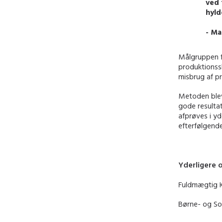
ved 
hyld
- Ma
Målgruppen fo
produktionss
misbrug af pr
Metoden blev
gode resultat
afprøves i yd
efterfølgende
Yderligere 
Fuldmægtig K
Børne- og Soc