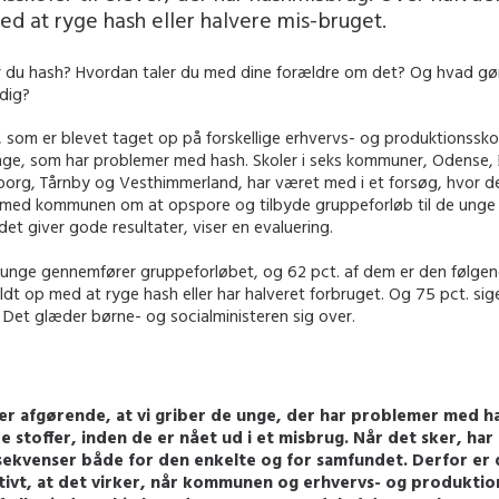
d at ryge hash eller halvere mis-bruget.
r du hash? Hvordan taler du med dine forældre om det? Og hvad gø
 dig?
, som er blevet taget op på forskellige erhvervs- og produktionssk
nge, som har problemer med hash. Skoler i seks kommuner, Odense,
eborg, Tårnby og Vesthimmerland, har været med i et forsøg, hvor d
med kommunen om at opspore og tilbyde gruppeforløb til de unge
det giver gode resultater, viser en evaluering.
e unge gennemfører gruppeforløbet, og 62 pct. af dem er den følg
ldt op med at ryge hash eller har halveret forbruget. Og 75 pct. sige
 Det glæder børne- og socialministeren sig over.
er afgørende, at vi griber de unge, der har problemer med h
e stoffer, inden de er nået ud i et misbrug. Når det sker, har
ekvenser både for den enkelte og for samfundet. Derfor er d
tivt, at det virker, når kommunen og erhvervs- og produkti