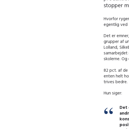
stopper me
Hvorfor ryge
egentlig ved
Det er emner
grupper af u
Lolland, Silk
samarbejdet 
skolerne. Og 
82 pct. af d
enten helt ho
trives bedre.
Hun siger:
Det 
andr
kons
posi