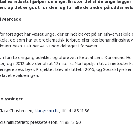
fælles indsats hjælper de unge. En stor del af de unge lægger
en, og det er godt for dem og for alle de andre på uddannels
i Mercado
r forsøget har været unge, der er indskrevet på en erhvervsskole e
kole, og som har et problematisk forbrug eller ikke behandlingskræ
imært hash. I alt har 405 unge deltaget i forsøget.
 i første omgang udviklet og afprøvet i Københavns Kommune. Her
er, og i 2012 blev der afsat 12 mio. fra Narkopuljen til, at metoden 
erligere seks byer. Projektet blev afsluttet i 2016, og Socialstyrelsen
 lavet evalueringen.
oplysninger
lara Christensen,
klac@sm.dk
, tlf.: 41 85 11 56
ialministeriets pressetelefon: 41 85 13 60