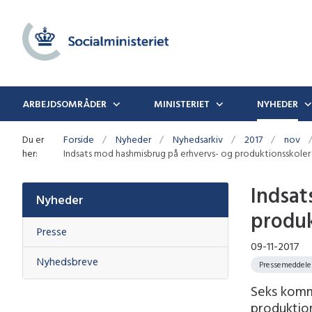
ARBEJDSOMRÅDER
MINISTERIET
NYHEDER
Du er
Forside
Nyheder
Nyhedsarkiv
2017
nov
her:
Indsats mod hashmisbrug på erhvervs- og produktionsskoler 
Indsat
Nyheder
produk
Presse
09-11-2017
Nyhedsbreve
Pressemeddele
Seks komm
produktion