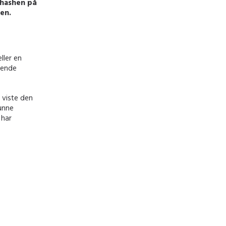
 hashen på
en.
ller en
vende
 viste den
kunne
 har