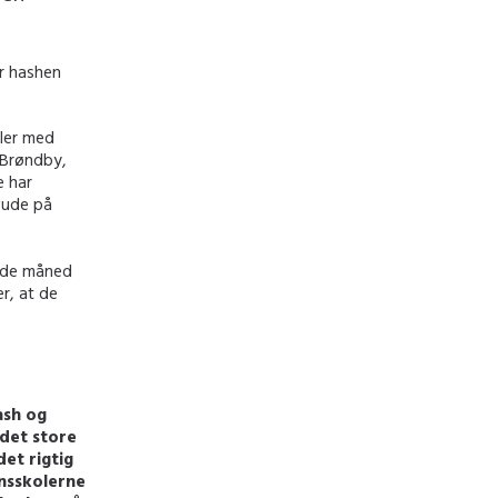
r hashen
oler med
 Brøndby,
e har
 ude på
ende måned
r, at de
ash og
 det store
et rigtig
onsskolerne